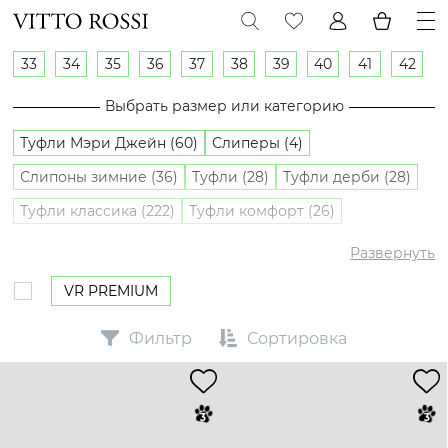
33
34
35
36
37
38
39
40
41
42
Выбрать размер или категорию
Туфли Мэри Джейн (60)
Слиперы (4)
Слипоны зимние (36)
Туфли (28)
Туфли дерби (28)
Туфли классика (222)
Туфли комфорт (26)
Туфли лоферы (282)
Туфли оксфорды (5)
Развернуть
Слипоны (28)
VR PREMIUM
Фильтр
Сортировка