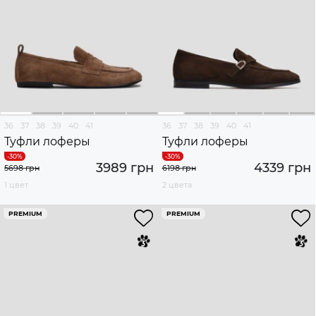
36
37
38
39
40
41
36
37
38
39
40
41
Туфли лоферы
Туфли лоферы
3989 грн
4339 грн
5698 грн
6198 грн
1 цвет
2 цвета
PREMIUM
PREMIUM