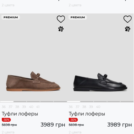
2 цвета
2 цвета
PREMIUM
PREMIUM
36
37
38
39
40
41
36
37
38
39
40
Туфли лоферы
Туфли лоферы
3989 грн
3989 грн
5698 грн
5698 грн
2 цвета
2 цвета