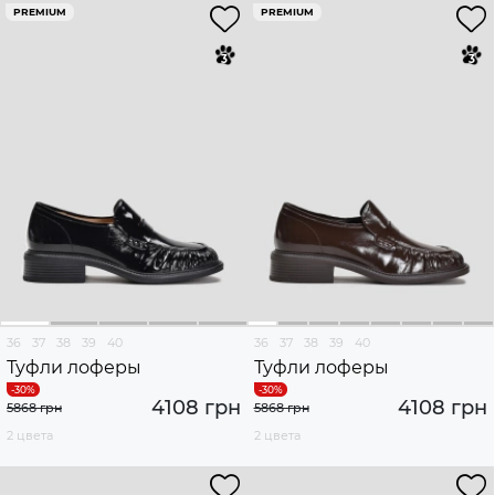
PREMIUM
PREMIUM
36
37
38
39
40
36
37
38
39
40
Туфли лоферы
Туфли лоферы
4108 грн
4108 грн
5868 грн
5868 грн
2 цвета
2 цвета