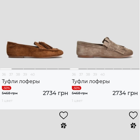
36
37
38
39
40
36
37
38
39
40
Туфли лоферы
Туфли лоферы
2734 грн
2734 грн
5468 грн
5468 грн
1 цвет
1 цвет