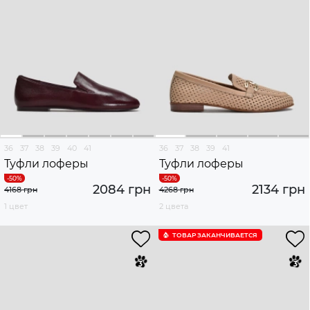
36
37
38
39
40
41
36
37
38
39
41
Туфли лоферы
Туфли лоферы
2084 грн
2134 грн
4168 грн
4268 грн
1 цвет
2 цвета
ТОВАР ЗАКАНЧИВАЕТСЯ