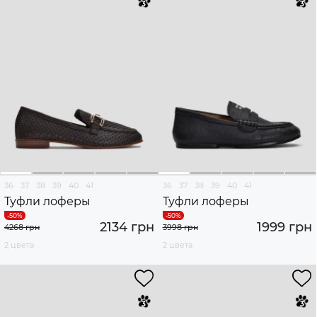
36
37
38
39
40
41
36
37
38
39
40
41
Туфли лоферы
Туфли лоферы
2134 грн
1999 грн
4268 грн
3998 грн
2 цвета
2 цвета