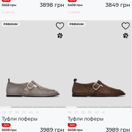
3898 грн
3849 грн
5568 грн
5498 грн
3 цвета
2 цвета
PREMIUM
PREMIUM
36
37
38
39
40
41
36
37
38
39
40
41
Туфли лоферы
Туфли лоферы
3989 грн
3989 грн
5698 грн
5698 грн