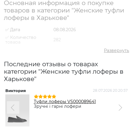
Основная информация о покупке
товаров в категории "Женские туфли
лоферы в Харькове"
✅ Дата
08.08.2026
✅ Количество
282
товара
✅ Средний рейтинг
5
Развернуть
✅ Средняя цена
3000 грн
Последние отзывы о товарах
✅ Самый дешевый
980 грн
товар
категории "Женские туфли лоферы в
Харькове"
✅ Самый дорогой
4698 грн
товар
✅ Самый
Туфли лоферы VS000094370
Виктория
28.07.2026 20:20:57
популярный товар
Серый
- 1734 грн
Туфли лоферы VS000089641
Зручні і гарні лофери