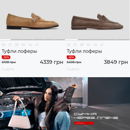
36
37
38
39
40
41
36
37
38
39
40
41
Туфли лоферы
Туфли лоферы
4339 грн
3849 грн
6198 грн
5498 грн
2 цвета
2 цвета