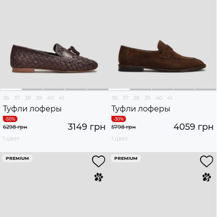
36
37
38
39
40
41
36
37
38
39
40
41
Туфли лоферы
Туфли лоферы
3149 грн
4059 грн
6298 грн
5798 грн
1 цвет
1 цвет
PREMIUM
PREMIUM