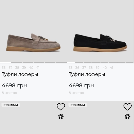
36
37
38
39
40
41
35
36
37
38
39
40
41
Туфли лоферы
Туфли лоферы
4698 грн
4698 грн
8 цветов
8 цветов
PREMIUM
PREMIUM