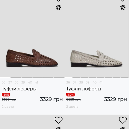
36
37
38
39
40
41
36
37
38
39
40
41
Туфли лоферы
Туфли лоферы
3329 грн
3329 грн
6658 грн
6658 грн
2 цвета
2 цвета