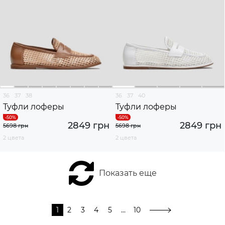
36
37
38
36
37
40
Туфли лоферы
Туфли лоферы
2849 грн
2849 грн
5698 грн
5698 грн
2 цвета
2 цвета
Показать еще
1
2
3
4
5
...
10