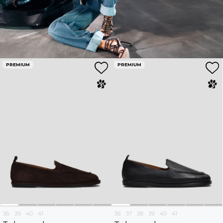
PREMIUM
PREMIUM
36
39
40
41
36
37
38
39
40
41