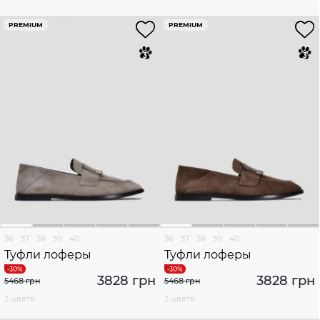
PREMIUM
PREMIUM
36
37
38
39
40
36
37
38
39
40
Туфли лоферы
Туфли лоферы
3828 грн
3828 грн
5468 грн
5468 грн
2 цвета
2 цвета