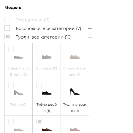
Модель
Эспадрильи (
0
)
Босоножки, все категории (
7
)
Туфли, все категории (
10
)
Туфли Мэри
Слиперы (
0
)
Слипоны зим
Джейн (
0
)
ние (
0
)
Туфли (
0
)
Туфли дерб
Туфли класси
и (
1
)
ка (
1
)