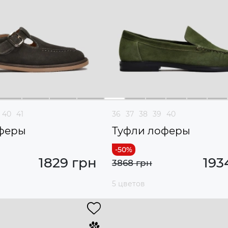
40
41
36
37
38
39
40
феры
Туфли лоферы
1829 грн
193
3868 грн
5 цветов