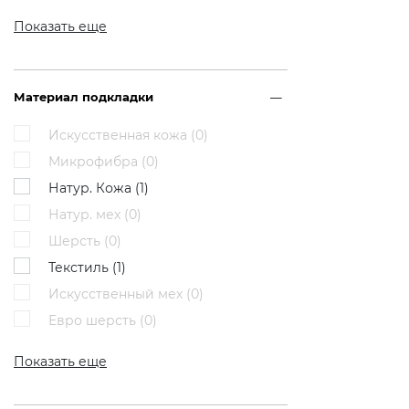
Показать еще
Материал подкладки
Искусственная кожа (
0
)
Микрофибра (
0
)
Натур. Кожа (
1
)
Натур. мех (
0
)
Шерсть (
0
)
Текстиль (
1
)
Искусственный мех (
0
)
Евро шерсть (
0
)
Показать еще