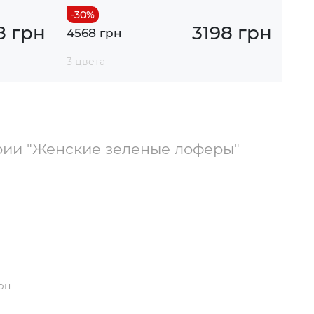
8 грн
3198 грн
4568 грн
3 цвета
рии "Женские зеленые лоферы"
грн