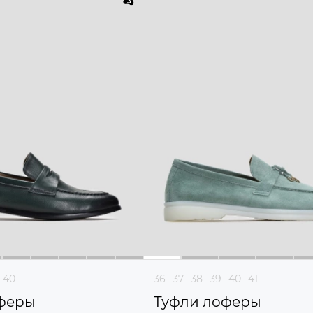
40
36
37
38
39
40
41
феры
Туфли лоферы