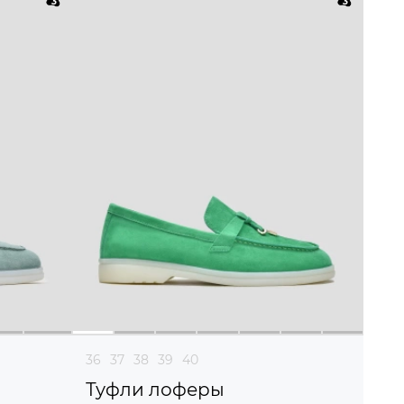
36
37
38
39
40
Туфли лоферы