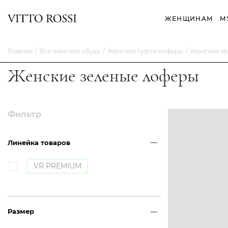
ЖЕНЩИНАМ
М
Главная
Вся женская обувь
Женские туфли лоферы
Женские з
Женские зеленые лоферы
Фильтр
Линейка товаров
VR PREMIUM
Размер