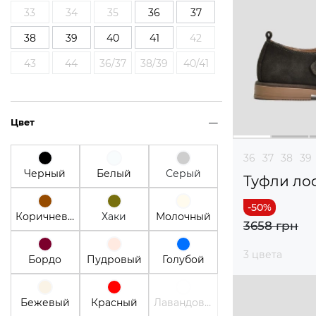
33
34
35
36
37
38
39
40
41
42
43
44
36/37
38/39
40/41
Цвет
36
37
38
39
Черный
Белый
Серый
Туфли ло
Коричневый
Хаки
Молочный
3658 грн
3 цвета
Бордо
Пудровый
Голубой
Бежевый
Красный
Лавандовый