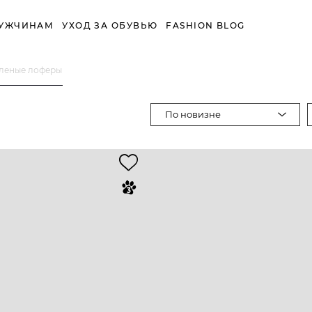
УЖЧИНАМ
УХОД ЗА ОБУВЬЮ
FASHION BLOG
еленые лоферы
По новизне