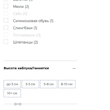
Мюли (
2
)
Сабо (
0
)
Силиконовая обувь (
1
)
Слингбэки (
1
)
Топсайдеры (
0
)
Шлёпанцы (
2
)
Высота каблука/танкетки
до 3 см
3-5 см
5-8 см
8-10 см
10+ см