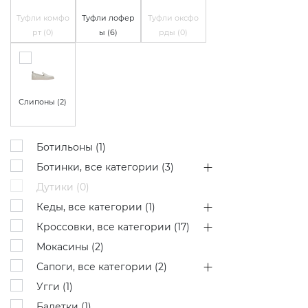
Туфли комфо
Туфли лофер
Туфли оксфо
рт (
0
)
ы (
6
)
рды (
0
)
Слипоны (
2
)
Ботильоны (
1
)
Ботинки, все категории (
3
)
Дутики (
0
)
Кеды, все категории (
1
)
Кроссовки, все категории (
17
)
Мокасины (
2
)
Сапоги, все категории (
2
)
Угги (
1
)
Балетки (
1
)