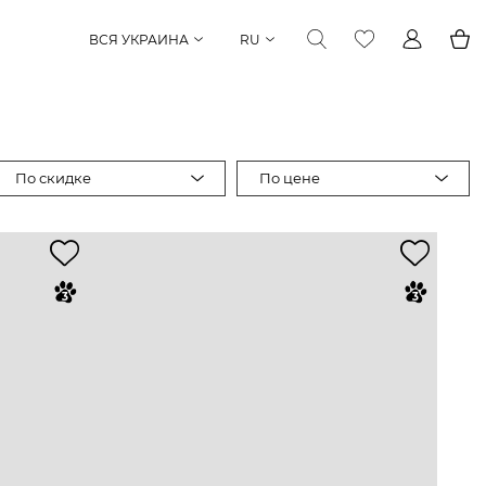
ВСЯ УКРАИНА
RU
По скидке
По цене