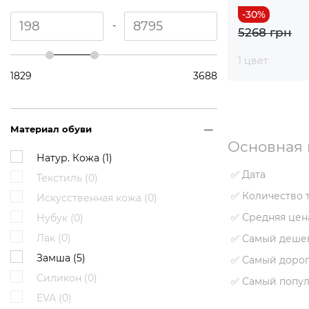
-
5268 грн
1 цвет
1829
3688
Материал обуви
Основная 
Натур. Кожа (
1
)
✅ Дата
Текстиль (
0
)
✅ Количество 
Искусственная кожа (
0
)
✅ Средняя цен
Нубук (
0
)
Лак (
0
)
✅ Самый деше
Замша (
5
)
✅ Самый дорог
Силикон (
0
)
✅ Самый попу
EVA (
0
)