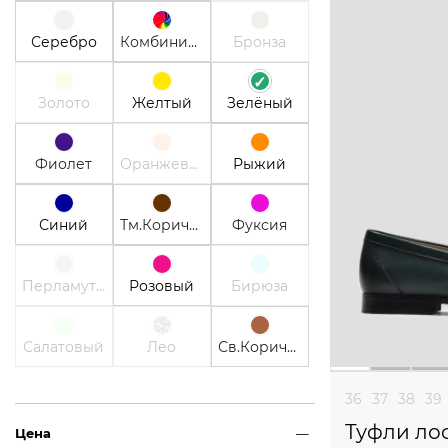
Серебро
Комбинированный
Бронза
Золото
Желтый
Зелёный
Фиолет
Оранжевый
Рыжий
Синий
Тм.Коричневый
Фуксия
Перламутр
Розовый
Бирюза
Салатовый
Лео
Св.Коричневый
36
37
38
39
Туфли ло
Цена