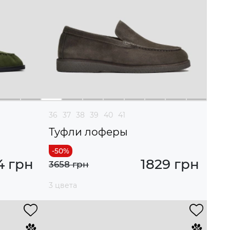
36
37
38
39
40
41
Туфли лоферы
4 грн
1829 грн
3658 грн
3 цвета