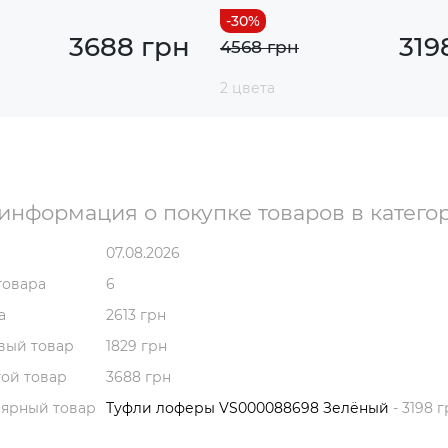
3688 грн
319
4568 грн
2 цвета
информация о покупке товаров в катего
07.08.2026
товара
6
а
2613 грн
вый товар
1829 грн
ой товар
3688 грн
лярный товар
Туфли лоферы VS000088698 Зелёный
- 3198 