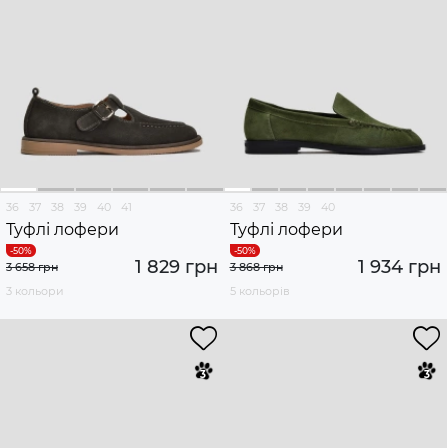
36
37
38
39
40
41
36
37
38
39
40
Туфлі лофери
Туфлі лофери
1 829 грн
1 934 грн
3 658 грн
3 868 грн
3 кольори
5 кольорів