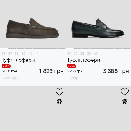
36
37
38
39
40
41
36
37
38
39
40
Туфлі лофери
Туфлі лофери
1 829 грн
3 688 грн
3 658 грн
5 268 грн
3 кольори
1 колір