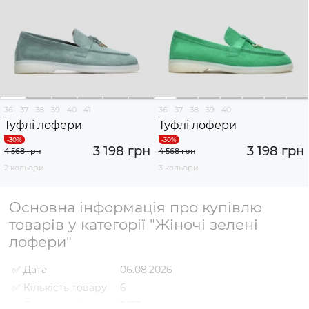
36
37
38
39
40
41
36
37
38
39
40
Туфлі лофери
Туфлі лофери
3 198 грн
3 198 грн
4 568 грн
4 568 грн
2 кольори
3 кольори
Основна інформація про купівлю
товарів у категорії "Жіночі зелені
лофери"
✅ Дата
06.08.2026
✅ Кількість товару
6
✅ Середня ціна
2613 грн