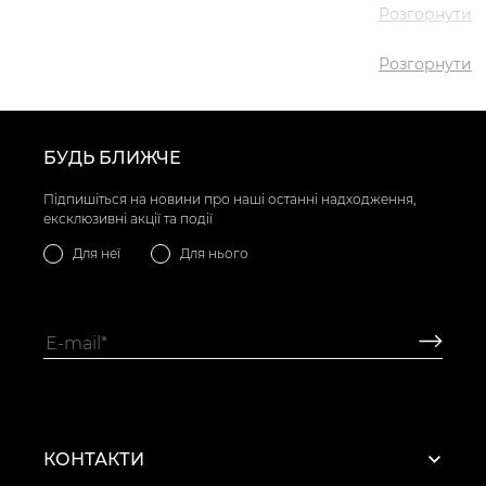
Розгорнути
✅ Найдешевший
1829 грн
товар
Розгорнути
✅ Найдорожчий
3688 грн
товар
✅
Туфлі лофери VS000088698
Найпопулярніший
Зелений
- 3198 грн
товар
БУДЬ БЛИЖЧЕ
Підпишіться на новини про наші останні надходження,
ексклюзивні акції та події
Для неї
Для нього
КОНТАКТИ