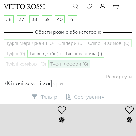
36
37
38
39
40
41
Обрати розмір або категорію
Туфлі Мері Джейн (0)
Сліпери (0)
Сліпони зимові (0)
Туфлі (0)
Туфлі дербі (1)
Туфлі класика (1)
Туфлі комфорт (0)
Туфлі лофери (6)
Туфлі оксфорди (0)
Сліпони (2)
Розгорнути
Жіночі зелені лофери
Фільтр
Сортування