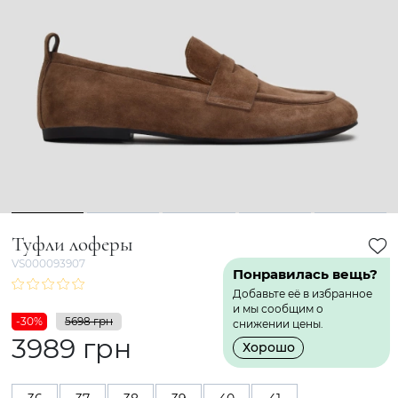
1
2
3
4
5
Туфли лоферы
VS000093907
Понравилась вещь?
Добавьте её в избранное
и мы сообщим о
-30%
5698 грн
снижении цены.
3989 грн
Хорошо