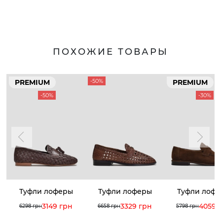
ПОХОЖИЕ ТОВАРЫ
-50%
PREMIUM
PREMIUM
-50%
-30%
Туфли лоферы
Туфли лоферы
Туфли лоф
3149 грн
3329 грн
4059 
6298 грн
6658 грн
5798 грн