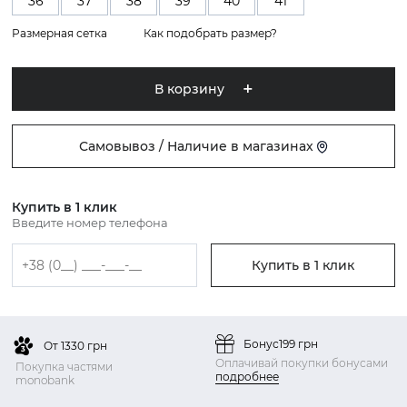
36
37
38
39
40
41
Размерная сетка
Как подобрать размер?
В корзину
Самовывоз / Наличие в магазинах
Купить в 1 клик
Введите номер телефона
Купить в 1 клик
Бонус
199 грн
От 1330 грн
Оплачивай покупки бонусами
Покупка частями
подробнее
monobank