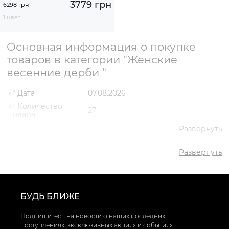
3779 грн
6298 грн
1 цвет
Основная информация о покупке
товаров в категории "Женские
весенние дерби "
✅ Дата
07.08.2026
✅ Количество
27
товара
✅ Средняя цена
2801 грн
Развернуть
✅ Самый дешевый
1490 грн
товар
Развернуть
✅ Самый дорогой
4381 грн
товар
✅ Самый
Туфли дерби VS000094383
популярный товар
Коричневый
- 2561 грн
БУДЬ БЛИЖЕ
Подпишитесь на новости о наших последних
поступлениях, эксклюзивных акциях и событиях