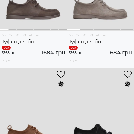
36
37
38
39
40
41
36
37
38
39
40
41
Туфли дерби
Туфли дерби
1684 грн
1684 грн
3368 грн
3368 грн
3 цвета
3 цвета