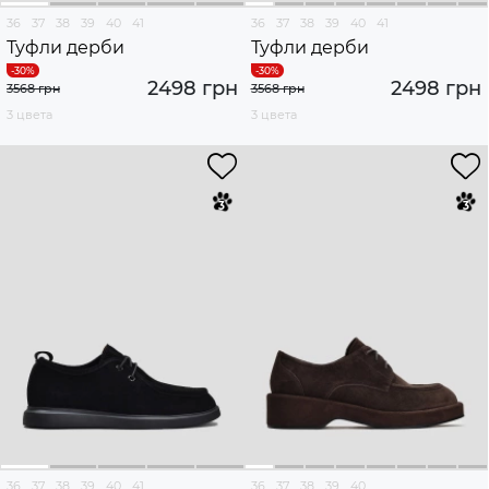
36
37
38
39
40
41
36
37
38
39
40
41
Туфли дерби
Туфли дерби
2498 грн
2498 грн
3568 грн
3568 грн
3 цвета
3 цвета
36
37
38
39
40
41
36
37
38
39
40