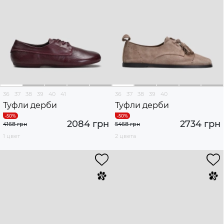
36
37
38
39
40
41
36
37
38
39
40
Туфли дерби
Туфли дерби
2084 грн
2734 грн
4168 грн
5468 грн
1 цвет
2 цвета