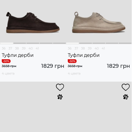
36
37
38
39
40
41
36
37
38
39
40
41
Туфли дерби
Туфли дерби
1829 грн
1829 грн
3658 грн
3658 грн
4 цвета
4 цвета