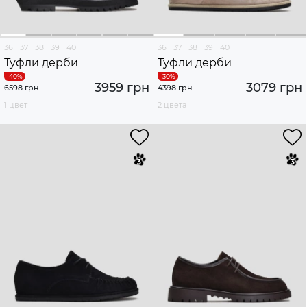
36
37
38
39
40
36
37
38
39
40
Туфли дерби
Туфли дерби
3959 грн
3079 грн
6598 грн
4398 грн
1 цвет
2 цвета