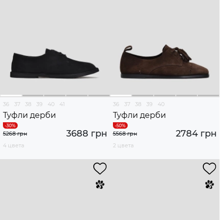
36
37
38
39
40
41
36
37
38
39
40
Туфли дерби
Туфли дерби
3688 грн
2784 грн
5268 грн
5568 грн
4 цвета
2 цвета