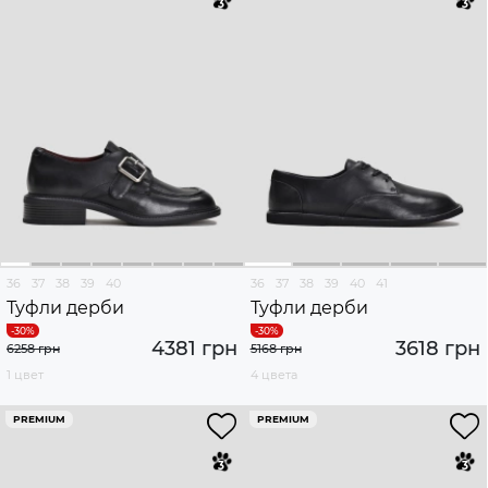
36
37
38
39
40
36
37
38
39
40
41
Туфли дерби
Туфли дерби
4381 грн
3618 грн
6258 грн
5168 грн
1 цвет
4 цвета
PREMIUM
PREMIUM