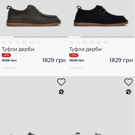
36
37
38
39
40
41
36
37
38
39
40
41
Туфли дерби
Туфли дерби
1829 грн
1829 грн
3658 грн
3658 грн
4 цвета
4 цвета