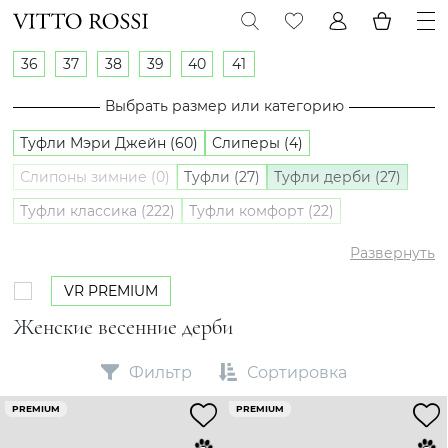
36
37
38
39
40
41
Выбрать размер или категорию
Туфли Мэри Джейн (60)
Слиперы (4)
Слипоны зимние (0)
Туфли (27)
Туфли дерби (27)
Туфли классика (222)
Туфли комфорт (22)
Туфли лоферы (267)
Туфли оксфорды (5)
Развернуть
Слипоны (28)
VR PREMIUM
Женские весенние дерби
Фильтр
Сортировка
PREMIUM
PREMIUM