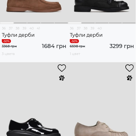
36
37
38
39
40
41
36
37
38
39
40
Туфли дерби
Туфли дерби
1684 грн
3299 грн
3368 грн
6598 грн
3 цвета
1 цвет