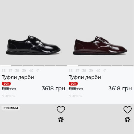
36
37
38
39
40
41
36
37
38
39
40
41
Туфли дерби
Туфли дерби
3618 грн
3618 грн
5168 грн
5168 грн
4 цвета
4 цвета
PREMIUM