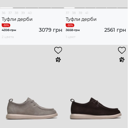
36
37
38
39
40
37
38
39
41
Туфли дерби
Туфли дерби
3079 грн
2561 грн
4398 грн
3658 грн
2 цвета
1 цвет