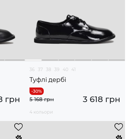
36
37
38
39
40
41
Туфлі дербі
8 грн
3 618 грн
5 168 грн
4 кольори