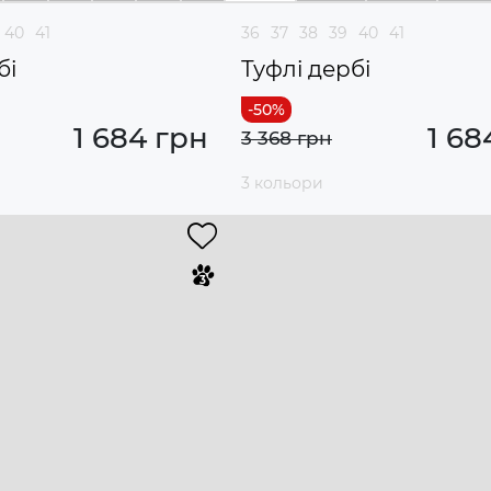
40
41
36
37
38
39
40
41
бі
Туфлі дербі
1 684 грн
1 68
3 368 грн
3 кольори