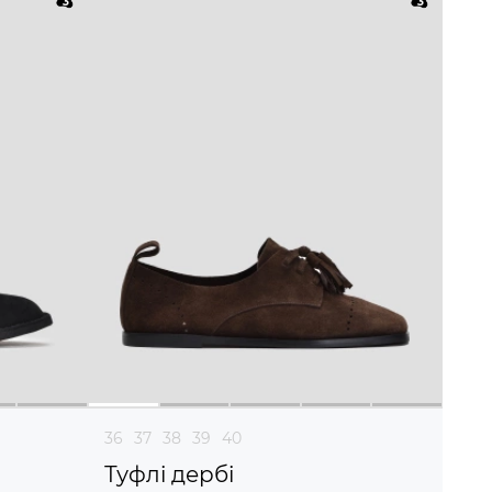
36
37
38
39
40
Туфлі дербі