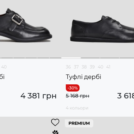
40
36
37
38
39
40
41
бі
Туфлі дербі
4 381 грн
3 61
5 168 грн
4 кольори
PREMIUM