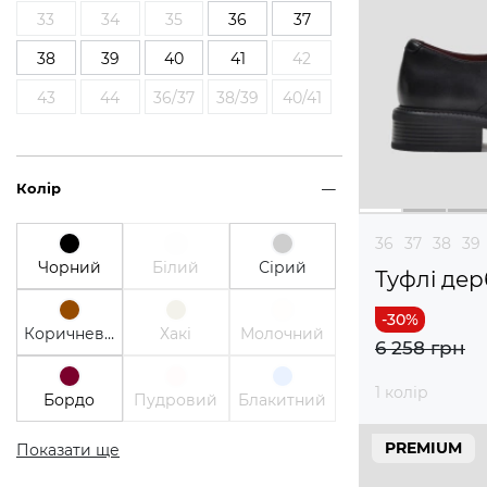
33
34
35
36
37
38
39
40
41
42
43
44
36/37
38/39
40/41
Колір
36
37
38
39
Чорний
Білий
Сірий
Туфлі дер
Коричневий
Хакі
Молочний
6 258 грн
1 колір
Бордо
Пудровий
Блакитний
PREMIUM
Показати ще