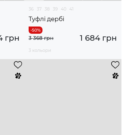
36
37
38
39
40
41
Туфлі дербі
4 грн
1 684 грн
3 368 грн
3 кольори