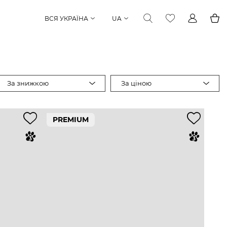
ВСЯ УКРАЇНА
UA
За знижкою
За ціною
PREMIUM