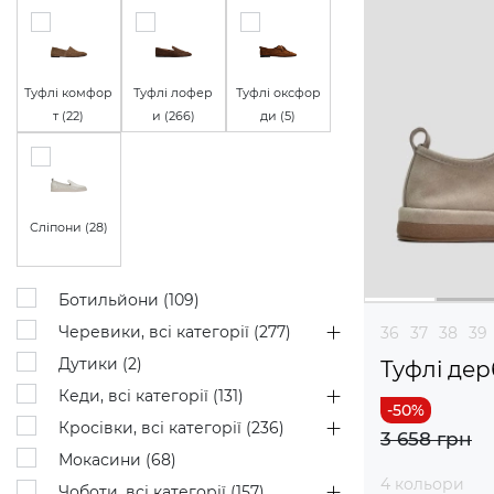
Туфлі комфор
Туфлі лофер
Туфлі оксфор
т (
22
)
и (
266
)
ди (
5
)
Сліпони (
28
)
Ботильйони (
109
)
Черевики, всі категорії (
277
)
36
37
38
39
Дутики (
2
)
Туфлі дер
Кеди, всі категорії (
131
)
Кросівки, всі категорії (
236
)
3 658 грн
Мокасини (
68
)
4 кольори
Чоботи, всі категорії (
157
)