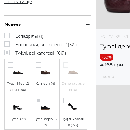
Показати ще
Модель
Еспадрільї (
1
)
36
37
38
39
Босоніжки, всі категорії (
521
)
Туфлі дер
Туфлі, всі категорії (
661
)
4 168 грн
1 колір
Туфлі Мері Д
Сліпери (
4
)
Сліпони зимо
жейн (
60
)
ві (
0
)
Туфлі (
27
)
Туфлі дербі (
2
Туфлі класик
7
)
а (
222
)