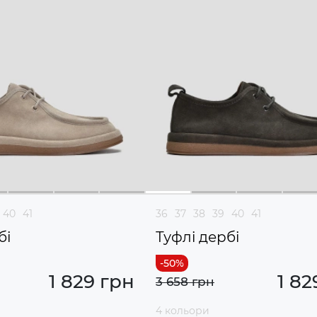
40
41
36
37
38
39
40
41
бі
Туфлі дербі
1 829 грн
1 82
3 658 грн
4 кольори