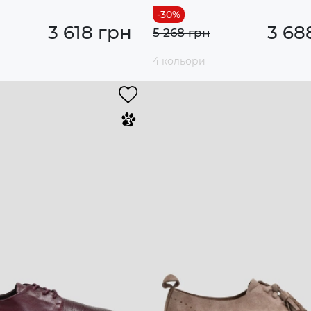
3 618 грн
3 68
5 268 грн
4 кольори