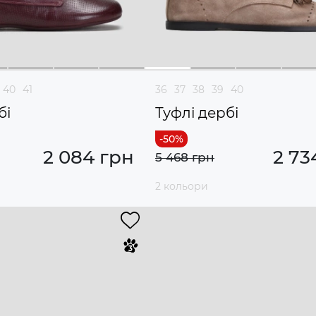
40
41
36
37
38
39
40
бі
Туфлі дербі
2 084 грн
2 73
5 468 грн
2 кольори