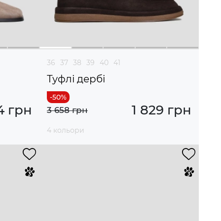
36
37
38
39
40
41
Туфлі дербі
4 грн
1 829 грн
3 658 грн
4 кольори