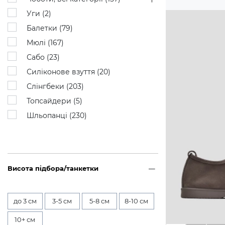
Уги (
2
)
Балетки (
79
)
Мюлі (
167
)
Сабо (
23
)
Силіконове взуття (
20
)
Слінгбеки (
203
)
Топсайдери (
5
)
Шльопанці (
230
)
Висота підбора/танкетки
до 3 см
3-5 см
5-8 см
8-10 см
10+ см