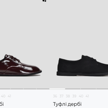
40
41
36
37
38
39
40
41
бі
Туфлі дербі