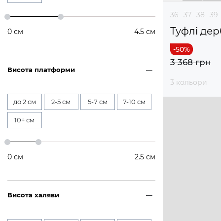
36
37
38
39
Туфлі дер
0
см
4.5
см
3 368 грн
Висота платформи
3 кольори
до 2 см
2-5 см
5-7 см
7-10 см
10+ см
0
см
2.5
см
Висота халяви