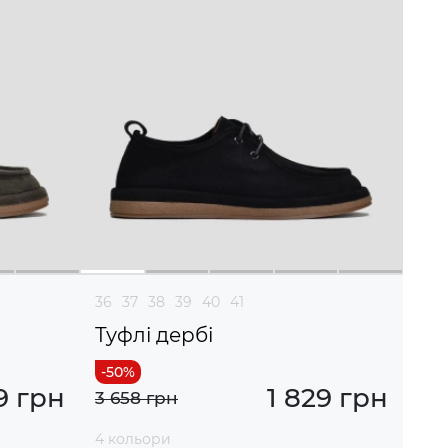
36
37
38
39
40
41
Туфлі дербі
9 грн
1 829 грн
3 658 грн
4 кольори