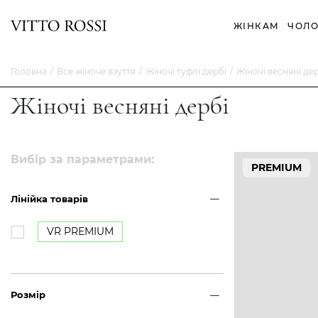
ЖІНКАМ
ЧОЛО
Головна
Все жіноче взуття
Жіночі туфлі дербі
Жіночі весняні де
Жіночі весняні дербі
Вибір за параметрами:
PREMIUM
Лінійка товарів
VR PREMIUM
Розмір