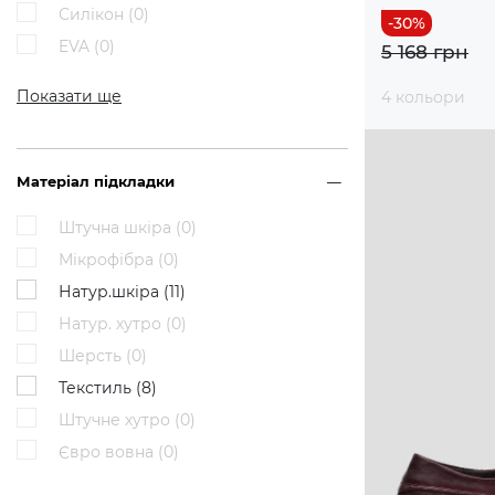
Силікон (
0
)
EVA (
0
)
5 168 грн
Показати ще
4 кольори
Матеріал підкладки
Штучна шкіра (
0
)
Мікрофібра (
0
)
Натур.шкіра (
11
)
Натур. хутро (
0
)
Шерсть (
0
)
Текстиль (
8
)
Штучне хутро (
0
)
Євро вовна (
0
)