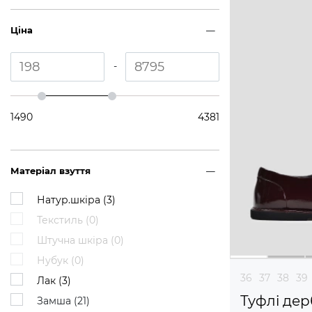
Ціна
-
1490
4381
Матеріал взуття
Натур.шкіра (
3
)
Текстиль (
0
)
Штучна шкіра (
0
)
Нубук (
0
)
36
37
38
39
Лак (
3
)
Туфлі дер
Замша (
21
)