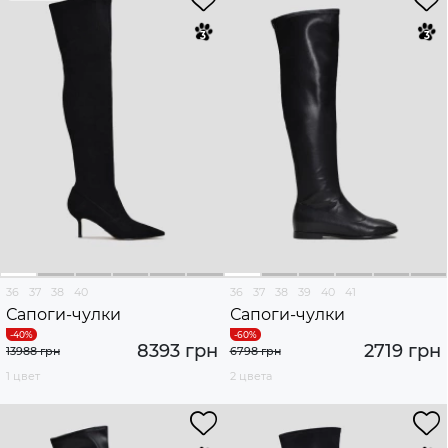
36
37
38
40
36
37
38
39
40
41
Сапоги-чулки
Сапоги-чулки
8393 грн
2719 грн
13988 грн
6798 грн
1 цвет
2 цвета