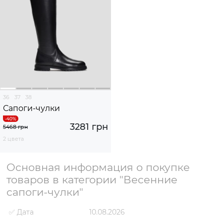
36
37
38
Сапоги-чулки
3281 грн
5468 грн
2 цвета
Основная информация о покупке
товаров в категории "Весенние
сапоги-чулки"
✅ Дата
10.08.2026