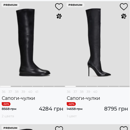
PREMIUM
PREMIUM
36
37
38
39
40
41
36
37
38
39
40
Сапоги-чулки
Сапоги-чулки
4284 грн
8795 грн
8568 грн
14658 грн
2 цвета
1 цвет
PREMIUM