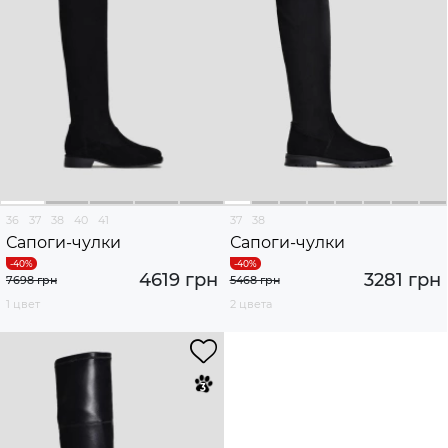
36
37
38
40
41
37
38
Сапоги-чулки
Сапоги-чулки
4619 грн
3281 грн
7698 грн
5468 грн
1 цвет
2 цвета