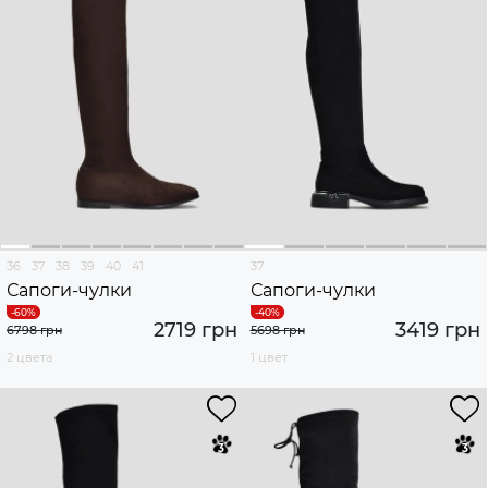
36
37
38
39
40
41
37
Сапоги-чулки
Сапоги-чулки
2719 грн
3419 грн
6798 грн
5698 грн
2 цвета
1 цвет