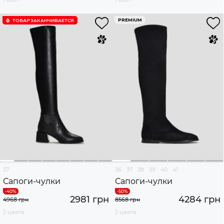
PREMIUM
ТОВАР ЗАКАНЧИВАЕТСЯ
37
36
37
38
39
40
41
Сапоги-чулки
Сапоги-чулки
2981 грн
4284 грн
4968 грн
8568 грн
2 цвета
2 цвета