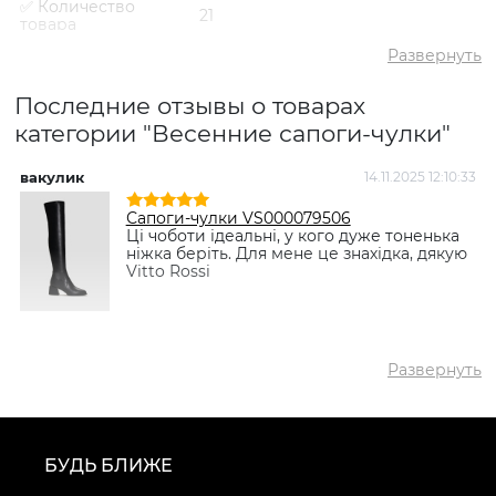
✅ Количество
21
товара
✅ Средний рейтинг
5
Развернуть
✅ Средняя цена
4691 грн
Последние отзывы о товарах
✅ Самый дешевый
2719 грн
товар
категории "Весенние сапоги-чулки"
✅ Самый дорогой
8795 грн
товар
вакулик
14.11.2025 12:10:33
✅ Самый
Сапоги-чулки VS000079506
Сапоги-чулки VS000079506
популярный товар
Черный
- 2981 грн
Ці чоботи ідеальні, у кого дуже тоненька
ніжка беріть. Для мене це знахідка, дякую
Vitto Rossi
Развернуть
БУДЬ БЛИЖЕ