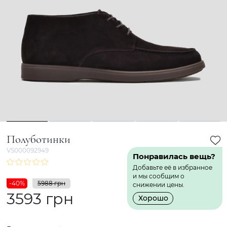
1
2
3
4
5
Полуботинки
VS000092949
Понравилась вещь?
Добавьте её в избранное
и мы сообщим о
-40%
5988 грн
снижении цены.
3593 грн
Хорошо