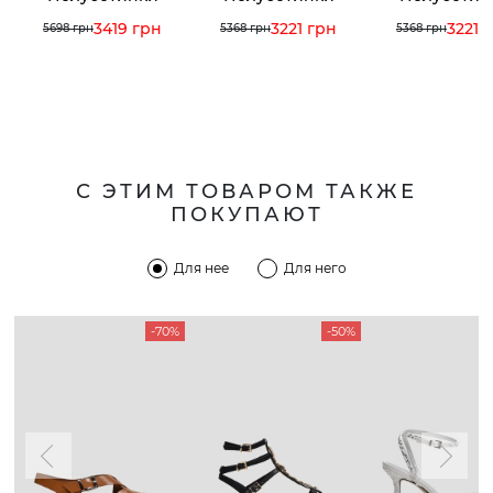
3419 грн
3221 грн
3221 
5698 грн
5368 грн
5368 грн
С ЭТИМ ТОВАРОМ ТАКЖЕ
ПОКУПАЮТ
Для нее
Для него
-70%
-50%