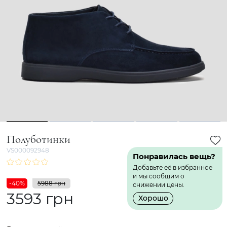
1
2
3
4
5
Полуботинки
VS000092948
Понравилась вещь?
Добавьте её в избранное
и мы сообщим о
-40%
5988 грн
снижении цены.
3593 грн
Хорошо