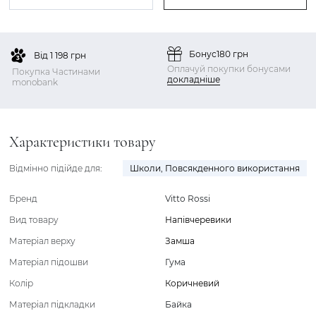
Бонус
180 грн
Від 1 198 грн
Оплачуй покупки бонусами
Покупка Частинами
докладніше
monobank
Характеристики товару
Відмінно підійде для:
Школи
,
Повсякденного використання
Бренд
Vitto Rossi
Вид товару
Напівчеревики
Матеріал верху
Замша
Матеріал підошви
Гума
Колір
Коричневий
Матеріал підкладки
Байка