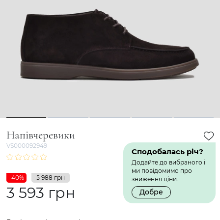
1
2
3
4
5
Напівчеревики
VS000092949
Сподобалась річ?
Додайте до вибраного і
ми повідомимо про
-40%
5 988 грн
зниження ціни.
3 593 грн
Добре