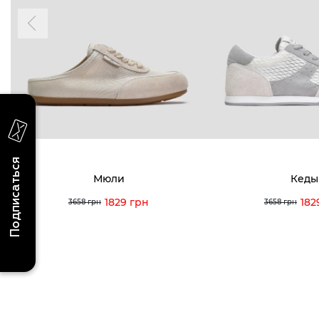
последних поступлениях, эксклюзивных
акциях и событиях
0 (993) 5
0 (933) 3
Для нее
Для него
0 (973) 8
Viber
Telegram
info@vitt
Подписаться
Мюли
Кеды
1829 грн
182
3658 грн
3658 грн
Условия использования
Политика конфиденциальности