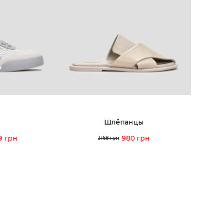
8-60-56
Мы гордимся
Програ
5-59-12
9-43-98
Вакансии и Работа
Доставк
Наши магазины
Гаранти
Договор оферты
Отзывы
orossi.ua
Задать
Шлёпанцы
Инстру
9 грн
980 грн
3168 грн
© 2026 Vitto Rossi