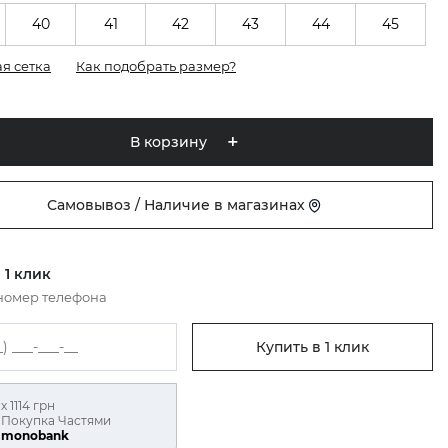
40
41
42
43
44
45
я сетка
Как подобрать размер?
В корзину
Самовывоз / Наличие в магазинах
 1 клик
номер телефона
Купить в 1 клик
х 1114 грн
Покупка Частями
monobank