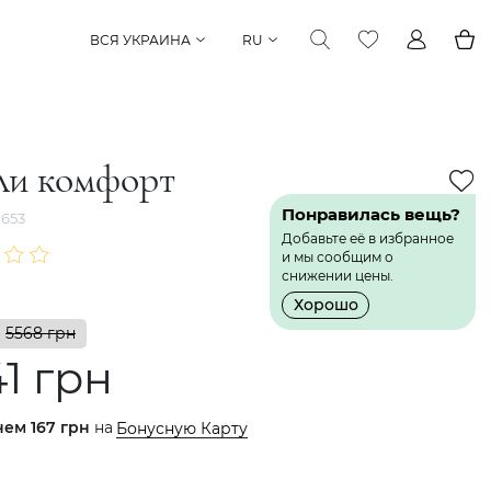
ВСЯ УКРАИНА
RU
ли комфорт
Понравилась вещь?
653
Добавьте её в избранное
и мы сообщим о
снижении цены.
Хорошо
5568 грн
1 грн
нем
167 грн
на
Бонусную Карту