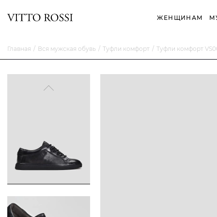
ЖЕНЩИНАМ
М
Главная
Вся мужская обувь
Туфли комфорт
Туфли комфорт VS0