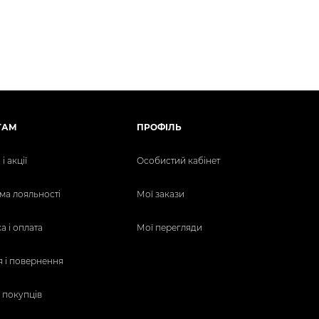
ТАМ
ПРОФІЛЬ
і акції
Особистий кабінет
ма лояльності
Мої закази
а і оплата
Мої перегляди
я і повернення
 покупців