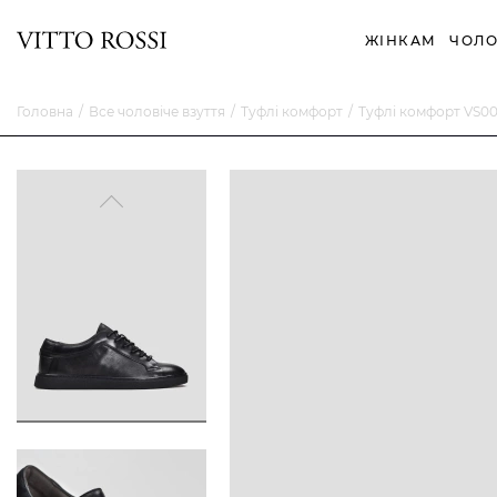
ЖІНКАМ
ЧОЛО
Головна
Все чоловіче взуття
Туфлі комфорт
Туфлі комфорт VS0