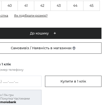
40
41
42
43
44
45
сітка
Як підібрати розмір?
До кошику
Самовивіз / Наявність в магазинах
 1 клік
номер телефону
Купити в 1 клік
х 1 114 грн
Покупка Частинами
monobank