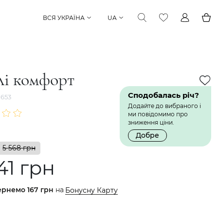
ВСЯ УКРАЇНА
UA
лі комфорт
Сподобалась річ?
653
Додайте до вибраного і
ми повідомимо про
зниження ціни.
Добре
5 568 грн
41 грн
ернемо
167 грн
на
Бонусну Карту