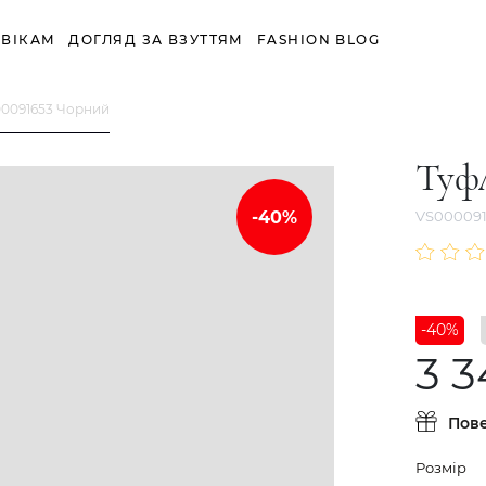
ВІКАМ
ДОГЛЯД ЗА ВЗУТТЯМ
FASHION BLOG
00091653 Чорний
Туф
VS000091
-40%
3 3
Пов
Розмір