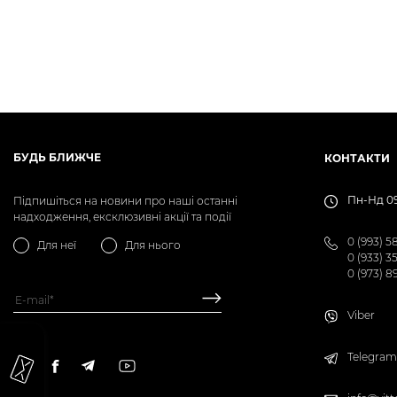
БУДЬ БЛИЖЧЕ
КОНТАКТИ
Пн-Нд 09
Підпишіться на новини про наші останні
надходження, ексклюзивні акції та події
0 (993) 5
Для неї
Для нього
0 (933) 3
0 (973) 8
Viber
Telegram