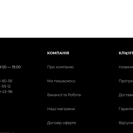
КОМПАНІЯ
КЛІЄН
:00 — 19:00
Про компанію
Новини 
8-60-56
Ми пишаємось
Програ
5-59-12
9-43-98
Вакансії та Робота
Доставк
Наші магазини
Гаранті
Договір оферти
Відгуки