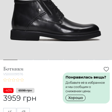
1
2
3
4
5
6
7
Ботинки
VS000091576
Понравилась вещь?
Добавьте её в избранное
и мы сообщим о
-40%
6598 грн
снижении цены.
3959 грн
Хорошо