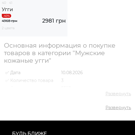
40
41
Угги
2981 грн
4968 грн
2 цвета
Основная информация о покупке
товаров в категории "Мужские
кожаные угги"
✅ Дата
10.08.2026
✅ Количество товара
3
✅ Средняя цена
3327 грн
Развернуть
✅ Самый дешевый
2981 грн
товар
Развернуть
✅ Самый дорогой
3719 грн
товар
✅ Самый популярный
Угги VS000054765 Черный
товар
- 3719 грн
БУДЬ БЛИЖЕ