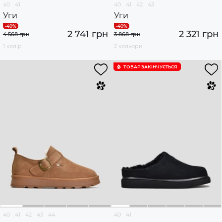
40
41
40
41
42
43
Уги
Уги
2 741 грн
2 321 грн
4 568 грн
3 868 грн
1 колір
2 кольори
ТОВАР ЗАКІНЧУЄTЬСЯ
40
41
42
43
44
40
41