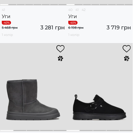
41
40
41
42
Уги
Уги
3 281 грн
3 719 грн
5 468 грн
6 198 грн
1 колір
1 колір