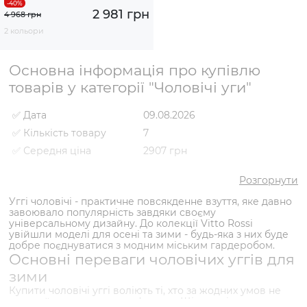
2 981 грн
4 968 грн
2 кольори
Основна інформація про купівлю
товарів у категорії "Чоловічі уги"
✅ Дата
09.08.2026
✅ Кількість товару
7
✅ Середня ціна
2907 грн
✅ Найдешевший товар
2321 грн
Розгорнути
✅ Найдорожчий товар
3719 грн
Уггі чоловічі - практичне повсякденне взуття, яке давно
✅ Найпопулярніший
Уги VS000091395 Сірий
завоювало популярність завдяки своєму
товар
- 2741 грн
універсальному дизайну. До колекції Vitto Rossi
увійшли моделі для осені та зими - будь-яка з них буде
добре поєднуватися з модним міським гардеробом.
Основні переваги чоловічих уггів для
зими
Купити чоловічі уггі воліють ті, хто за жодних умов не
готовий жертвувати комфортом. Щільна підкладка з