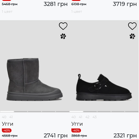
3281 грн
3719 грн
5468 грн
6198 грн
1 цвет
1 цвет
40
41
40
41
42
43
Угги
Угги
2741 грн
2321 грн
4568 грн
3868 грн