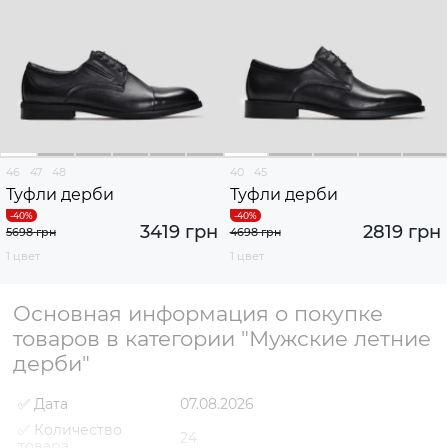
46
47
48
40
45
Туфли дерби
Туфли дерби
3419 грн
2819 грн
5698 грн
4698 грн
1 цвет
1 цвет
Основная информация о покупке
товаров в категории "Мужские летние
дерби"
✅ Дата
07.08.2026
✅ Количество
24
товара