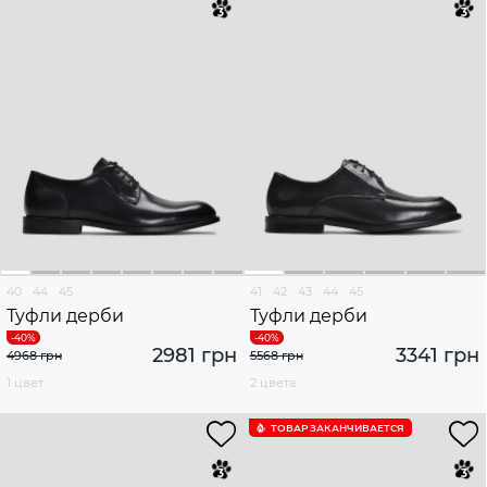
40
44
45
41
42
43
44
45
Туфли дерби
Туфли дерби
2981 грн
3341 грн
4968 грн
5568 грн
1 цвет
2 цвета
ТОВАР ЗАКАНЧИВАЕТСЯ