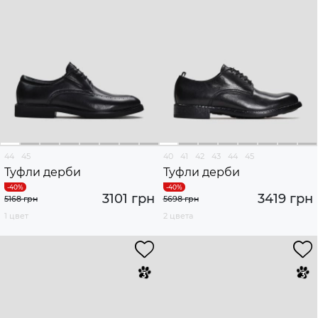
44
45
40
41
42
43
44
45
Туфли дерби
Туфли дерби
3101 грн
3419 грн
5168 грн
5698 грн
1 цвет
2 цвета