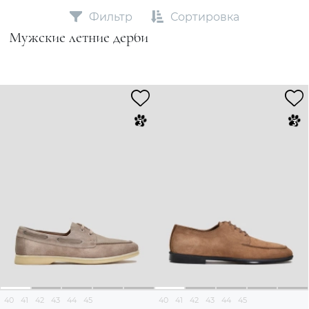
Фильтр
Сортировка
Мужские летние дерби
40
41
42
43
44
45
40
41
42
43
44
45