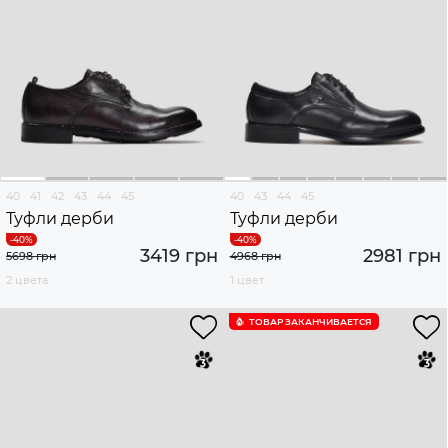
40
41
42
43
44
45
40
43
44
45
Туфли дерби
Туфли дерби
3419 грн
2981 грн
5698 грн
4968 грн
2 цвета
1 цвет
ТОВАР ЗАКАНЧИВАЕТСЯ