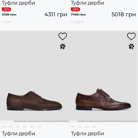
Туфли дерби
Туфли дерби
4311 грн
5018 грн
6158 грн
7168 грн
1 цвет
2 цвета
40
41
42
43
44
45
40
41
42
44
Туфли дерби
Туфли дерби