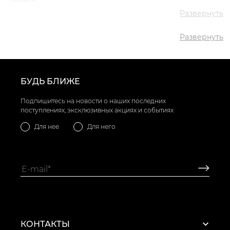
✅ Средняя цена
3210 грн
Развернуть
✅ Самый дешевый
1670 грн
товар
Развернуть
✅ Самый дорогой
5508 грн
товар
✅ Самый
Туфли дерби VS000089808
популярный товар
Черный
- 2981 грн
БУДЬ БЛИЖЕ
Подпишитесь на новости о наших последних
поступлениях, эксклюзивных акциях и событиях
Для нее
Для него
КОНТАКТЫ