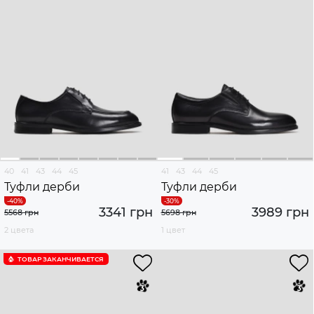
40
41
43
44
45
41
43
44
45
Туфли дерби
Туфли дерби
3341 грн
3989 грн
5568 грн
5698 грн
2 цвета
1 цвет
ТОВАР ЗАКАНЧИВАЕТСЯ