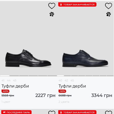
ТОВАР ЗАКАНЧИВАЕТСЯ
41
44
45
40
42
45
Туфли дерби
Туфли дерби
2227 грн
3344 грн
5568 грн
6688 грн
1 цвет
2 цвета
ПОСЛЕДНЯЯ ПАРА
ТОВАР ЗАКАНЧИВАЕТСЯ