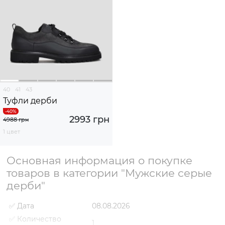
40
41
43
Туфли дерби
2993 грн
4988 грн
1 цвет
Основная информация о покупке
товаров в категории "Мужские серые
дерби"
✅ Дата
08.08.2026
✅ Количество
1