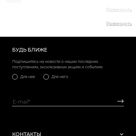
товара
✅ Средняя цена
2993 грн
Развернуть
✅ Самый дешевый
2993 грн
товар
Развернуть
✅ Самый дорогой
2993 грн
товар
✅ Самый
Туфли дерби VS000090845
популярный товар
Серый
- 2993 грн
БУДЬ БЛИЖЕ
Подпишитесь на новости о наших последних
поступлениях, эксклюзивных акциях и событиях
Для нее
Для него
КОНТАКТЫ