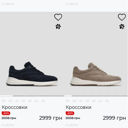
4 цвета
2 цвета
39
40
41
42
43
44
45
39
40
41
42
43
44
45
Кроссовки
Кроссовки
2999 грн
2999 грн
5998 грн
5998 грн
2 цвета
2 цвета