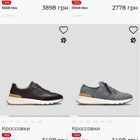
3898 грн
2778 грн
5568 грн
3968 грн
2 цвета
1 цвет
40
41
42
43
44
45
40
41
42
43
44
45
Кроссовки
Кроссовки