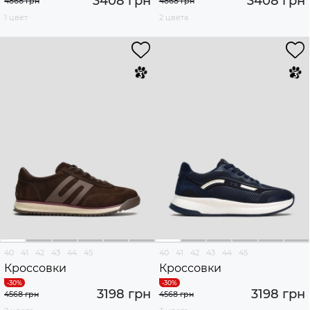
3408 грн
3408 грн
4868 грн
4868 грн
1 цвет
2 цвета
40
41
42
43
44
45
40
41
42
43
44
45
Кроссовки
Кроссовки
3198 грн
3198 грн
4568 грн
4568 грн