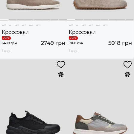
40
41
42
43
44
45
40
41
42
43
44
45
Кроссовки
Кроссовки
2749 грн
5018 грн
5498 грн
7168 грн
1 цвет
1 цвет