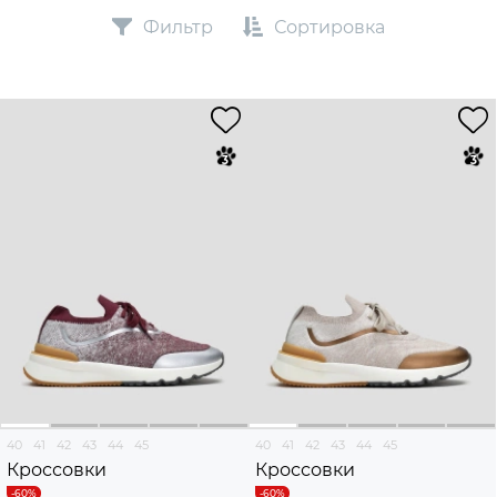
Фильтр
Сортировка
40
41
42
43
44
45
40
41
42
43
44
45
Кроссовки
Кроссовки