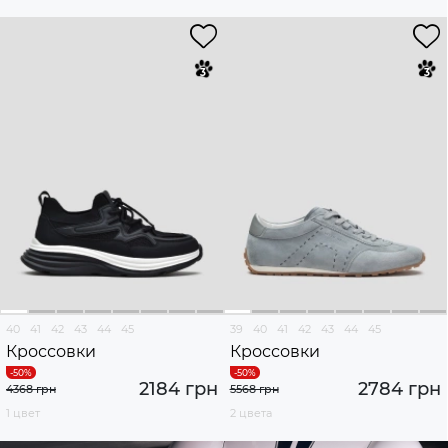
40
41
42
43
44
45
39
40
41
42
43
44
45
Кроссовки
Кроссовки
2184 грн
2784 грн
4368 грн
5568 грн
1 цвет
2 цвета