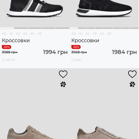
40
41
42
43
44
45
40
41
42
43
44
45
Кроссовки
Кроссовки
1994 грн
1984 грн
3988 грн
3968 грн
3 цвета
1 цвет