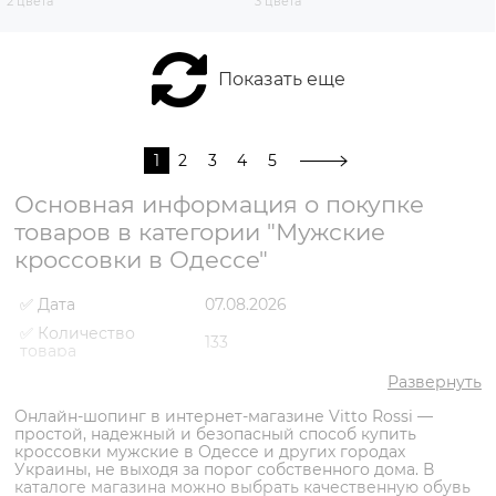
2 цвета
3 цвета
Показать еще
1
2
3
4
5
Основная информация о покупке
товаров в категории "Мужские
кроссовки в Одессе"
✅ Дата
07.08.2026
✅ Количество
133
товара
✅ Средняя цена
3053 грн
Развернуть
✅ Самый дешевый
Онлайн-шопинг в интернет-магазине Vitto Rossi —
1784 грн
товар
простой, надежный и безопасный способ купить
кроссовки мужские в Одессе и других городах
✅ Самый дорогой
5698 грн
Украины, не выходя за порог собственного дома. В
товар
каталоге магазина можно выбрать качественную обувь