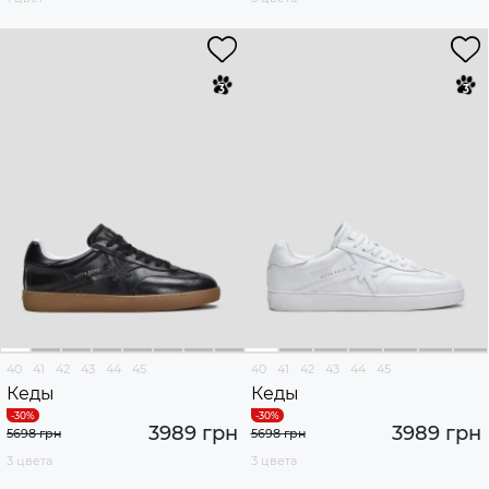
40
41
42
43
44
45
40
41
42
43
44
45
Кеды
Кеды
3989 грн
3989 грн
5698 грн
5698 грн
3 цвета
3 цвета