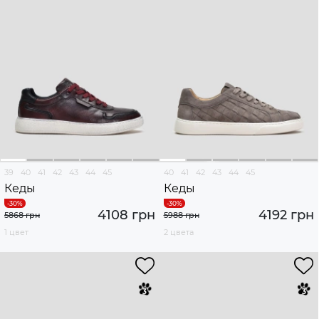
39
40
41
42
43
44
45
40
41
42
43
44
45
Кеды
Кеды
4108 грн
4192 грн
5868 грн
5988 грн
1 цвет
2 цвета