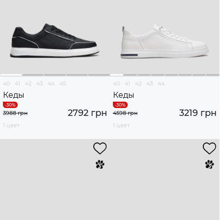
40
41
42
43
44
45
40
41
42
43
44
Кеды
Кеды
2792 грн
3219 грн
3988 грн
4598 грн
1 цвет
1 цвет