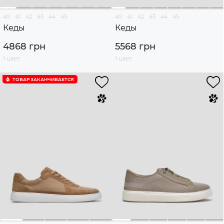
40
41
42
43
44
45
40
41
42
43
44
45
Кеды
Кеды
4868 грн
5568 грн
1 цвет
1 цвет
ТОВАР ЗАКАНЧИВАЕТСЯ