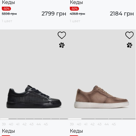
Кеды
Кеды
2799 грн
2184 грн
5598 грн
4368 грн
1 цвет
1 цвет
39
40
41
42
43
44
45
39
40
41
42
43
44
45
Кеды
Кеды