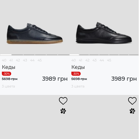
40
41
42
43
44
45
40
41
42
43
44
45
Кеды
Кеды
3989 грн
3989 грн
5698 грн
5698 грн
3 цвета
3 цвета