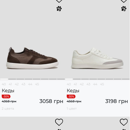
40
41
42
43
44
45
40
41
42
43
44
45
Кеды
Кеды
3058 грн
3198 грн
4368 грн
4568 грн
2 цвета
1 цвет