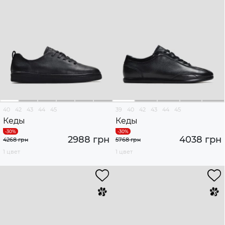
40
42
43
44
45
39
40
42
43
44
45
Кеды
Кеды
2988 грн
4038 грн
4268 грн
5768 грн
1 цвет
1 цвет