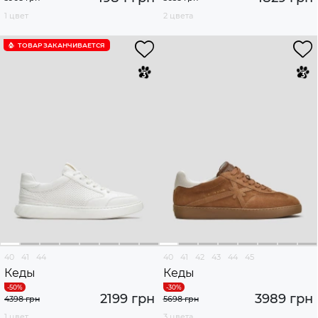
1 цвет
2 цвета
ТОВАР ЗАКАНЧИВАЕТСЯ
40
41
44
40
41
42
43
44
45
Кеды
Кеды
2199 грн
3989 грн
4398 грн
5698 грн
1 цвет
3 цвета