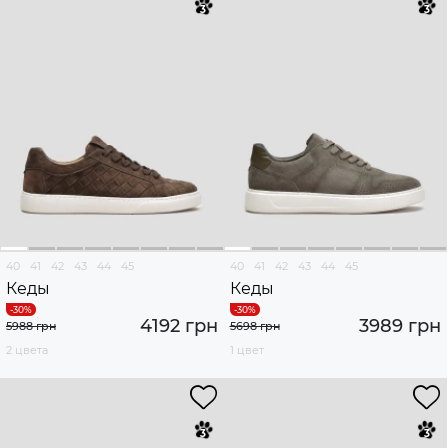
40
41
42
43
44
45
40
41
42
43
44
45
Кеды
Кеды
4192 грн
3989 грн
5988 грн
5698 грн
2 цвета
1 цвет