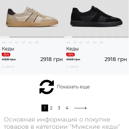
40
41
42
43
44
45
40
41
42
43
44
45
Кеды
Кеды
2918 грн
2918 грн
4168 грн
4168 грн
2 цвета
2 цвета
Показать еще
1
2
3
4
Основная информация о покупке
товаров в категории "Мужские кеды"