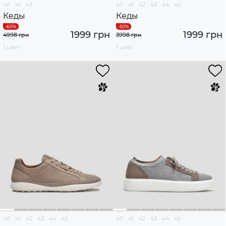
40
41
43
40
41
42
43
44
45
Кеды
Кеды
1999 грн
1999 грн
4998 грн
3998 грн
1 цвет
1 цвет
40
41
42
43
44
45
40
41
42
43
44
45