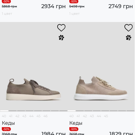
2934 грн
2749 грн
5868 грн
5498 грн
1 цвет
1 цвет
40
41
42
43
44
45
46
40
41
42
43
44
45
Кеды
Кеды
1984 грн
1829 грн
3968 грн
3658 грн