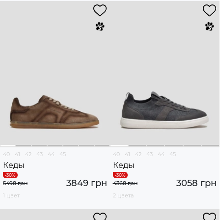
40
41
42
43
44
45
40
41
42
43
44
45
Кеды
Кеды
3849 грн
3058 грн
5498 грн
4368 грн
1 цвет
2 цвета