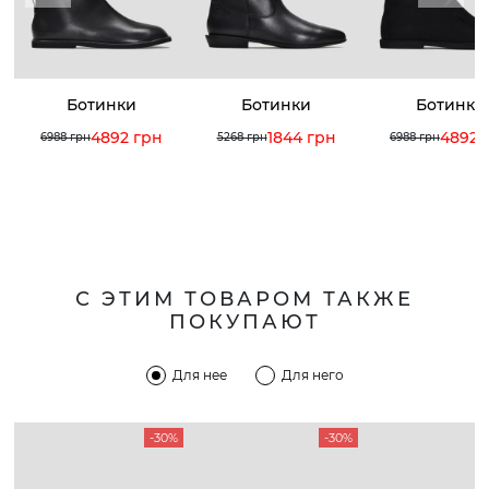
Ботинки
Ботинки
Ботинки
4892 грн
1844 грн
4892 
6988 грн
5268 грн
6988 грн
С ЭТИМ ТОВАРОМ ТАКЖЕ
ПОКУПАЮТ
Для нее
Для него
-30%
-30%