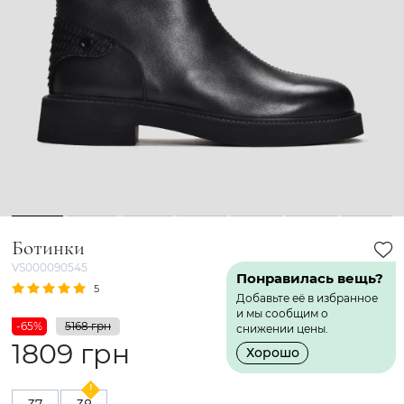
1
2
3
4
5
6
7
Ботинки
VS000090545
Понравилась вещь?
5
1 Отзыв
Добавьте её в избранное
и мы сообщим о
-65%
5168 грн
снижении цены.
1809 грн
Хорошо