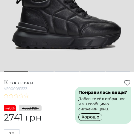
1
2
3
4
5
Кроссовки
VS000091533
Понравилась вещь?
Добавьте её в избранное
и мы сообщим о
-40%
4568 грн
снижении цены.
2741 грн
Хорошо