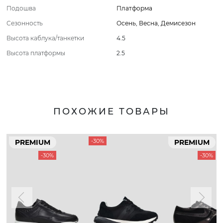
Подошва
Платформа
Сезонность
Осень
,
Весна
,
Демисезон
Высота каблука/танкетки
4.5
Высота платформы
2.5
ПОХОЖИЕ ТОВАРЫ
-30%
PREMIUM
PREMIUM
-30%
-30%