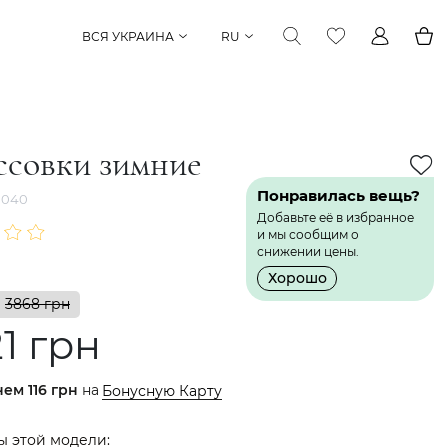
ВСЯ УКРАИНА
RU
ссовки зимние
Понравилась вещь?
1040
Добавьте её в избранное
и мы сообщим о
снижении цены.
Хорошо
3868 грн
1 грн
нем
116 грн
на
Бонусную Карту
ы этой модели: