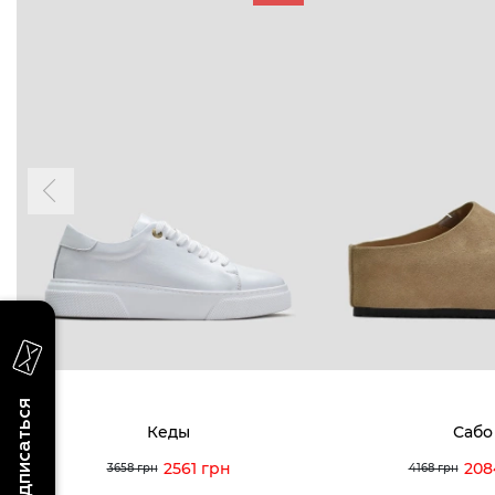
БУДЬ БЛИЖЕ
КОНТАКТЫ
Пн-Вс 09
Подпишитесь на новости о наших
последних поступлениях, эксклюзивных
акциях и событиях
0 (993) 5
0 (933) 3
Для нее
Для него
0 (973) 8
Viber
Telegram
info@vitt
Подписаться
Кеды
Сабо
2561 грн
208
3658 грн
4168 грн