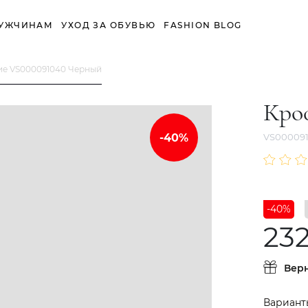
УЖЧИНАМ
УХОД ЗА ОБУВЬЮ
FASHION BLOG
ие VS000091040 Черный
Кро
VS00009
-40%
232
Вер
Вариант