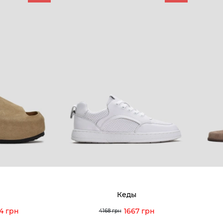
КОМПАНИЯ
КЛИЕН
:00 — 19:00
О компании
Новост
8-60-56
Мы гордимся
Програ
5-59-12
9-43-98
Вакансии и Работа
Доставк
Наши магазины
Гаранти
Договор оферты
Отзывы
orossi.ua
Задать
Кеды
Инстру
4 грн
1667 грн
4168 грн