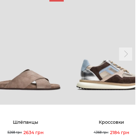
ТАМ
ПРОФИЛЬ
и и акции
Личный кабинет
мма лояльности
Мои заказы
а и оплата
Мои просмотры
я и возврат
 покупателей
 вопрос
Шлёпанцы
Кроссовки
кция по уходу
2634 грн
2184 грн
5268 грн
4368 грн