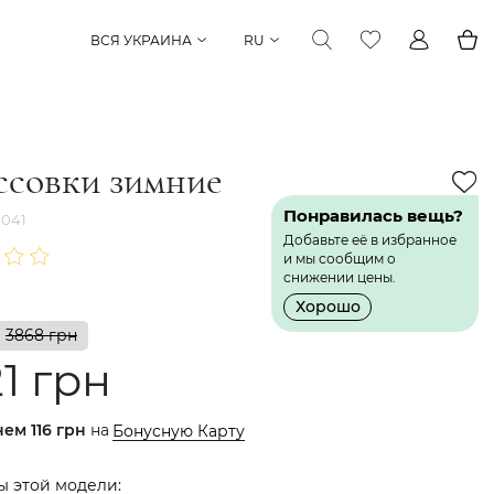
ВСЯ УКРАИНА
RU
ссовки зимние
Понравилась вещь?
041
Добавьте её в избранное
и мы сообщим о
снижении цены.
Хорошо
3868 грн
1 грн
нем
116 грн
на
Бонусную Карту
ы этой модели: