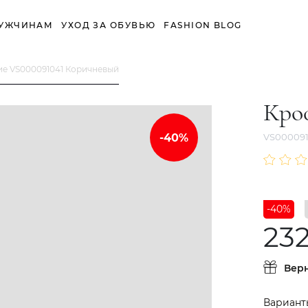
УЖЧИНАМ
УХОД ЗА ОБУВЬЮ
FASHION BLOG
ие VS000091041 Коричневый
Кро
VS000091
-40%
232
Вер
Вариант