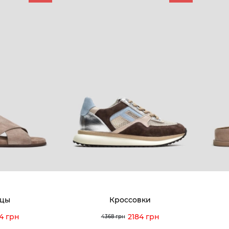
КОМПАНИЯ
КЛИЕН
:00 — 19:00
О компании
Новост
8-60-56
Мы гордимся
Програ
5-59-12
9-43-98
Вакансии и Работа
Доставк
Наши магазины
Гаранти
Договор оферты
Отзывы
orossi.ua
Задать
цы
Кроссовки
Инстру
4 грн
2184 грн
4368 грн