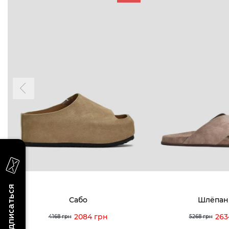
БУДЬ БЛИЖЕ
КОНТАКТЫ
Пн-Вс 09
Подпишитесь на новости о наших
последних поступлениях, эксклюзивных
акциях и событиях
0 (993) 5
0 (933) 3
Для нее
Для него
0 (973) 8
Viber
Telegram
info@vitt
Подписаться
Сабо
Шлёпан
2084 грн
263
4168 грн
5268 грн