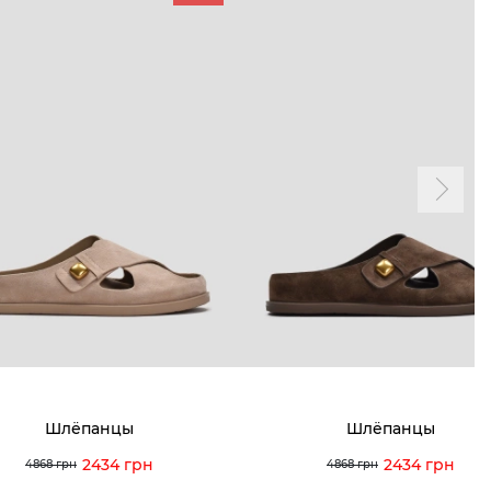
ТАМ
ПРОФИЛЬ
и и акции
Личный кабинет
мма лояльности
Мои заказы
а и оплата
Мои просмотры
я и возврат
 покупателей
 вопрос
Шлёпанцы
Шлёпанцы
кция по уходу
2434 грн
2434 грн
4868 грн
4868 грн