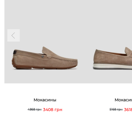
Мокасины
Мокаси
3408 грн
361
4868 грн
5168 грн