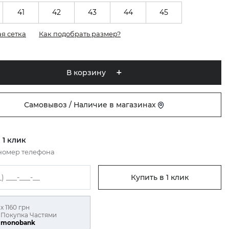
41
42
43
44
45
я сетка
Как подобрать размер?
В корзину
Самовывоз / Наличие в магазинах
 1 клик
номер телефона
Купить в 1 клик
х 1160 грн
Покупка Частями
monobank