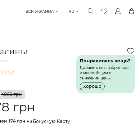
ВСЯ УКРАИНА
RU
асины
Понравилась вещь?
163
Добавьте её в избранное
и мы сообщим о
снижении цены.
Хорошо
4968 грн
78 грн
нем
174 грн
на
Бонусную Карту