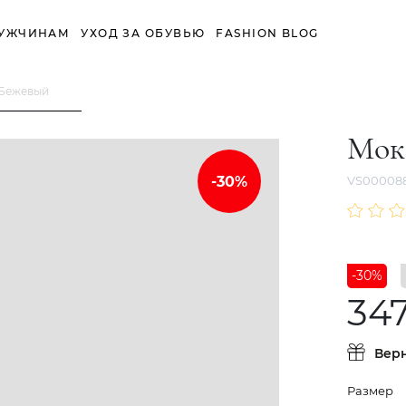
УЖЧИНАМ
УХОД ЗА ОБУВЬЮ
FASHION BLOG
 Бежевый
Мок
VS000088
-30%
34
Вер
Размер