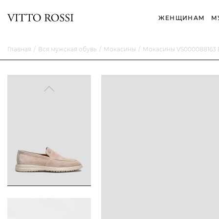
ЖЕНЩИНАМ
М
Главная
Вся мужская обувь
Мокасины
Мокасины VS000088163