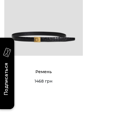
последних поступлениях, эксклюзивных
акциях и событиях
0 (993) 5
0 (933) 3
Для нее
Для него
0 (973) 8
Viber
Telegram
info@vitt
Подписаться
Ремень
1468 грн
Условия использования
Политика конфиденциальности