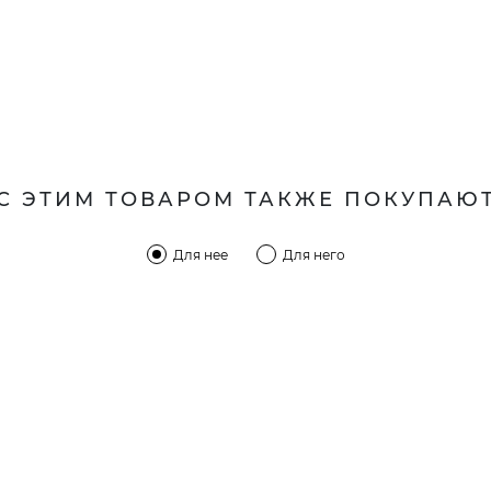
С ЭТИМ ТОВАРОМ ТАКЖЕ ПОКУПАЮ
Для нее
Для него
КОМПАНИЯ
КЛИЕН
:00 — 19:00
О компании
Новост