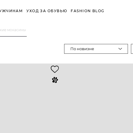
УЖЧИНАМ
УХОД ЗА ОБУВЬЮ
FASHION BLOG
кие мокасины
По новизне