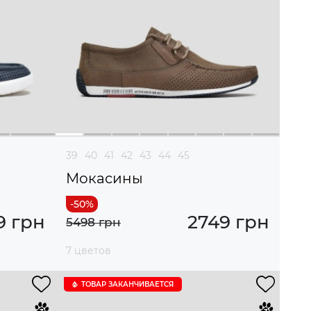
39
40
41
42
43
44
45
Мокасины
9 грн
2749 грн
5498 грн
7 цветов
ТОВАР ЗАКАНЧИВАЕТСЯ