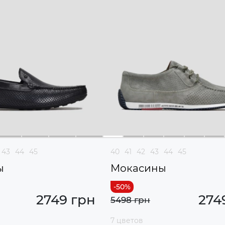
43
44
45
40
41
42
43
44
45
ы
Мокасины
2749 грн
274
5498 грн
7 цветов