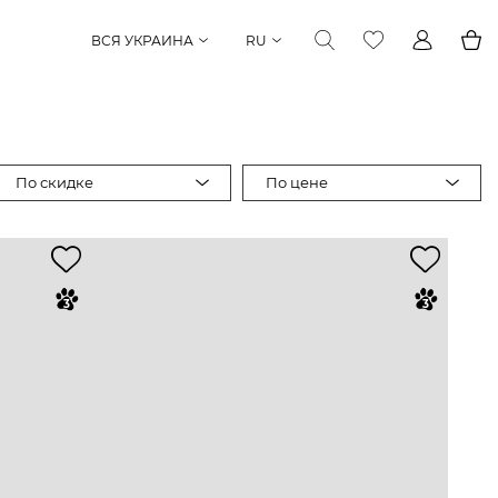
ВСЯ УКРАИНА
RU
По скидке
По цене