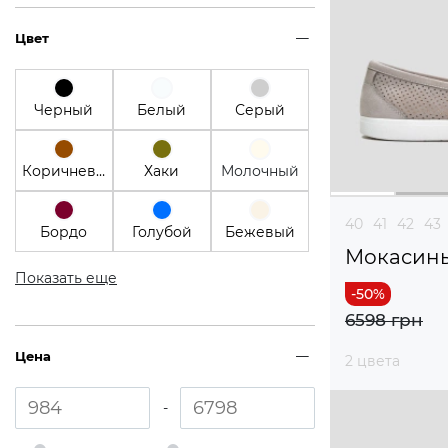
Цвет
Черный
Белый
Серый
Коричневый
Хаки
Молочный
40
41
42
43
Бордо
Голубой
Бежевый
Мокасин
Показать еще
6598 грн
Цена
2 цвета
-