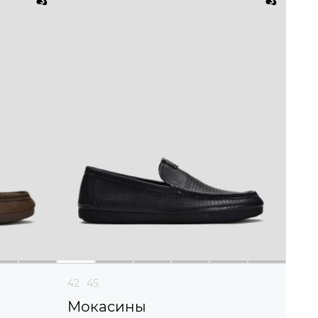
42
45
Мокасины