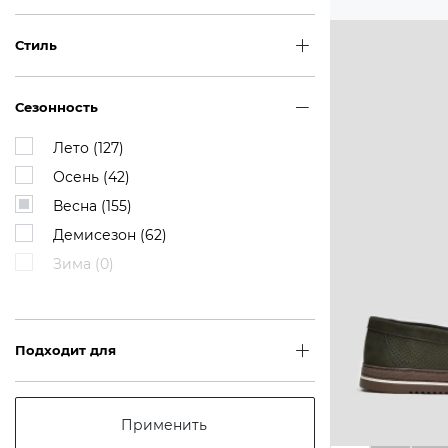
Стиль
Сезонность
Лето (
127
)
Осень (
42
)
Весна (
155
)
Демисезон (
62
)
Зима (
0
)
Подходит для
Применить