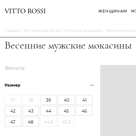
ЖЕНЩИНАМ
М
Главная
Вся мужская обувь
Мужские мокасины
Весенние мужс
Весенние мужские мокасины
Фильтр
Размер
37
38
39
40
41
42
43
44
45
46
47
48
44.5
45.5