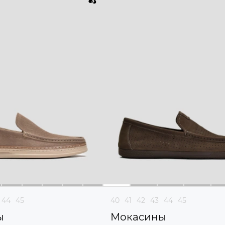
44
45
40
41
42
43
44
45
ы
Мокасины