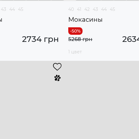
43
44
45
40
41
42
43
44
45
ы
Мокасины
2734 грн
263
5268 грн
1 цвет