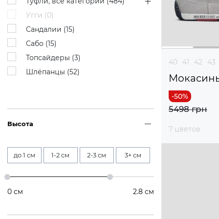
Туфли, все категории (
484
)
Угги (
0
)
Сандалии (
15
)
Сабо (
15
)
Топсайдеры (
3
)
40
41
42
43
Шлёпанцы (
52
)
Мокасин
5498 грн
Высота
7 цветов
до 1 см
1-2 см
2-3 см
3+ см
0
см
2.8
см