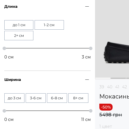
Длина
до 1 см
1-2 см
2+ см
0
см
3
см
Ширина
39
40
41
42
Мокасин
до 3 см
3-6 см
6-8 см
8+ см
5498 грн
0
см
11
см
1 цвет