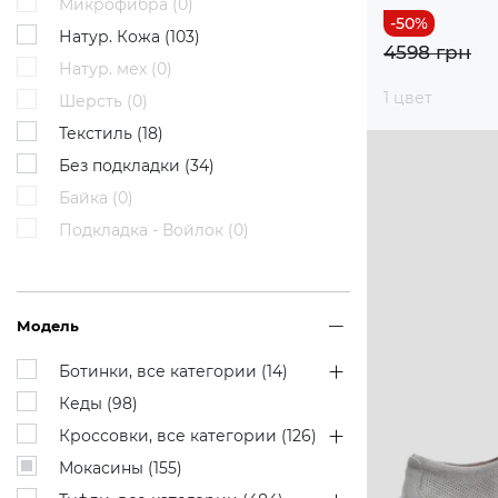
Микрофибра (
0
)
Натур. Кожа (
103
)
4598 грн
Натур. мех (
0
)
1 цвет
Шерсть (
0
)
Текстиль (
18
)
Без подкладки (
34
)
Байка (
0
)
Подкладка - Войлок (
0
)
Модель
Ботинки, все категории (
14
)
Кеды (
98
)
Кроссовки, все категории (
126
)
Мокасины (
155
)