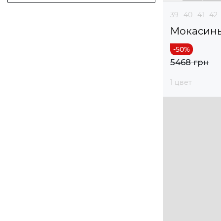
39
40
41
42
Мокасин
5468 грн
1 цвет