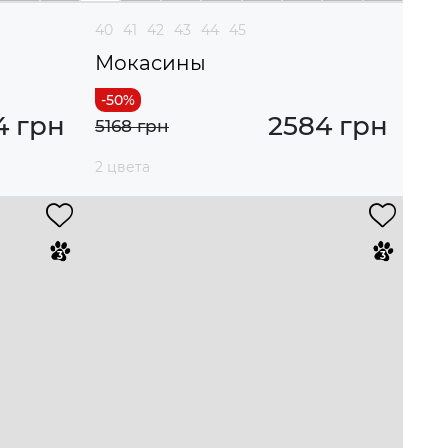
40
41
42
43
44
45
Мокасины
4 грн
2584 грн
5168 грн
2 цвета