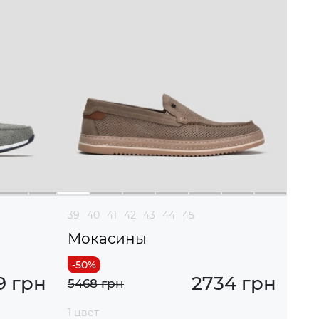
39
40
41
42
43
44
45
Мокасины
9 грн
2734 грн
5468 грн
1 цвет