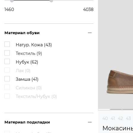
1460
4038
Материал обуви
Натур. Кожа (
43
)
Текстиль (
9
)
Нубук (
62
)
Лак (
0
)
Замша (
41
)
Силикон (
0
)
Текстиль/Нубук (
0
)
40
41
42
43
Материал подкладки
Мокасин