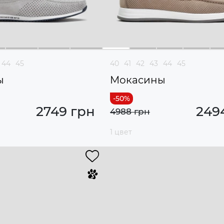
44
45
40
41
42
43
44
45
ы
Мокасины
2749 грн
249
4988 грн
1 цвет