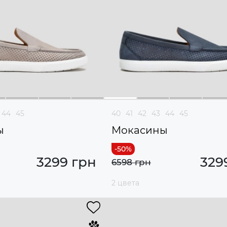
44
45
40
41
42
43
44
45
ы
Мокасины
3299 грн
329
6598 грн
2 цвета