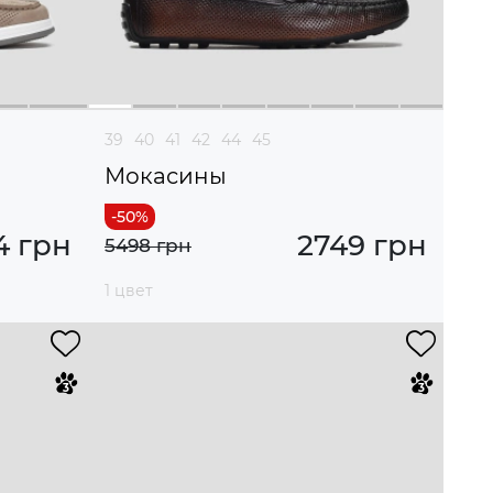
39
40
41
42
44
45
Мокасины
4 грн
2749 грн
5498 грн
1 цвет