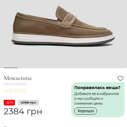
1
2
3
4
5
6
7
8
Мокасины
VS000083585
Понравилась вещь?
Добавьте её в избранное
и мы сообщим о
-50%
4768 грн
снижении цены.
2384 грн
Хорошо