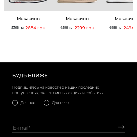
Мокасины
Мокасины
Мокасин
2684 грн
2299 грн
2494 
5368 грн
4598 грн
4988 грн
БУДЬ БЛИЖЕ
Подпишитесь на новости о наших последних
поступлениях, эксклюзивных акциях и событиях
Для нее
Для него