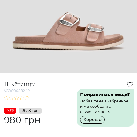
1
2
3
4
5
6
Шлёпанцы
VS000089249
Понравилась вещь?
Добавьте её в избранное
и мы сообщим о
-73%
3658 грн
снижении цены.
980 грн
Хорошо