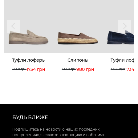
Туфли лоферы
Слипоны
Туфли лоф
1734 грн
980 грн
1734 
3468 грн
4658 грн
3468 грн
БУДЬ БЛИЖЕ
Подпишитесь на новости о наших последних
поступлениях, эксклюзивных акциях и событиях