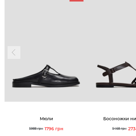
БУДЬ БЛИЖЕ
КОНТАКТЫ
Пн-Вс 09
Подпишитесь на новости о наших
последних поступлениях, эксклюзивных
акциях и событиях
0 (993) 5
0 (933) 3
Для нее
Для него
0 (973) 8
Viber
Telegram
info@vitt
Мюли
Босоножки ни
1796 грн
273
5988 грн
5468 грн