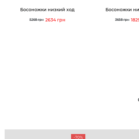
Босоножки низкий ход
Босоножки ни
2634 грн
182
5268 грн
3658 грн
-70%