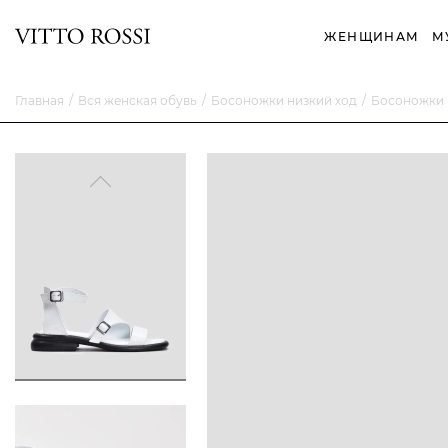
ЖЕНЩИНАМ
М
Главная
Вся женская обувь
Босоножки низкий ход
Босоножки 