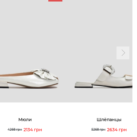
ТАМ
ПРОФИЛЬ
и и акции
Личный кабинет
мма лояльности
Мои заказы
а и оплата
Мои просмотры
я и возврат
 покупателей
 вопрос
Мюли
Шлёпанцы
кция по уходу
2134 грн
2634 грн
4268 грн
5268 грн