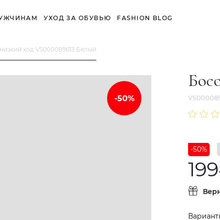
УЖЧИНАМ
УХОД ЗА ОБУВЬЮ
FASHION BLOG
низкий ход VS000089613 Белый
Бос
VS000089
-50%
199
Вер
Вариант