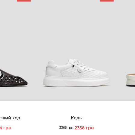
КОМПАНИЯ
КЛИЕН
:00 — 19:00
О компании
Новост
8-60-56
Мы гордимся
Програ
5-59-12
9-43-98
Вакансии и Работа
Доставк
Наши магазины
Гаранти
Договор оферты
Отзывы
orossi.ua
Задать
зкий ход
Кеды
Инстру
4 грн
2358 грн
3368 грн