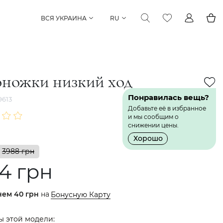
ВСЯ УКРАИНА
RU
оножки низкий ход
Понравилась вещь?
613
Добавьте её в избранное
и мы сообщим о
снижении цены.
Хорошо
3988 грн
4 грн
нем
40 грн
на
Бонусную Карту
ы этой модели: