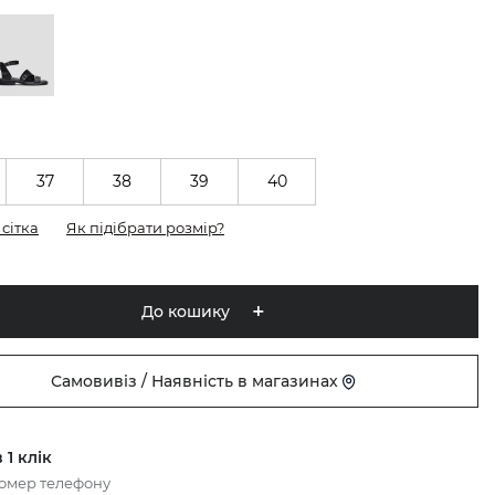
37
38
39
40
сітка
Як підібрати розмір?
До кошику
Самовивіз / Наявність в магазинах
 1 клік
номер телефону