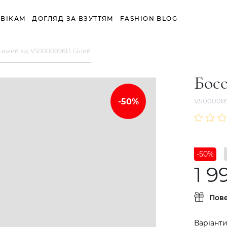
ВІКАМ
ДОГЛЯД ЗА ВЗУТТЯМ
FASHION BLOG
зький хід VS000089613 Білий
Босо
VS000089
-50%
1 9
Пов
Варіанти