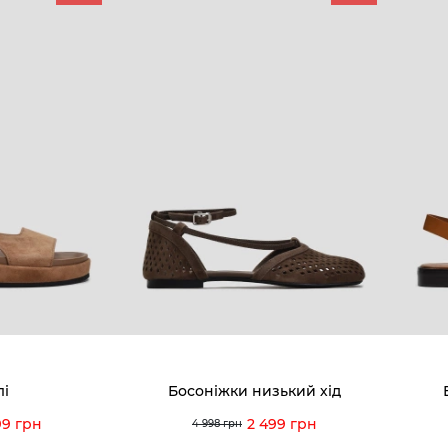
КОМПАНІЯ
КЛІЄН
:00 — 19:00
Про компанію
Новини 
8-60-56
Ми пишаємось
Програ
5-59-12
9-43-98
Вакансії та Робота
Доставк
Наші магазини
Гаранті
Договір оферти
Відгуки
orossi.ua
Задати 
лі
Босоніжки низький хід
Інструк
99 грн
2 499 грн
4 998 грн