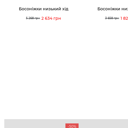
Босоніжки низький хід
Босоніжки ни
2 634 грн
1 8
5 268 грн
3 658 грн
-50%