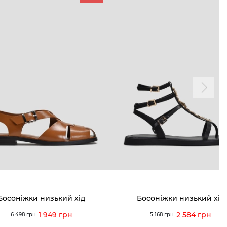
ТАМ
ПРОФІЛЬ
і акції
Особистий кабінет
ма лояльності
Мої закази
а і оплата
Мої перегляди
я і повернення
 покупців
питання
Босоніжки низький хід
Босоніжки низький хід
ція з догляду
1 949 грн
2 584 грн
6 498 грн
5 168 грн