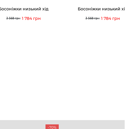
Босоніжки низький хід
Босоніжки низький хід
1 784 грн
1 784 грн
3 568 грн
3 568 грн
-70%