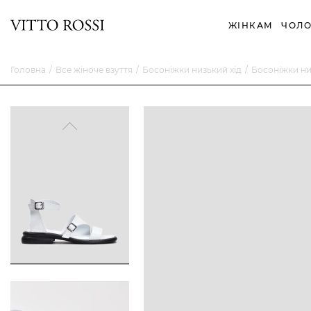
ЖІНКАМ
ЧОЛО
Головна
Все жіноче взуття
Босоніжки низький хід
Босоніжки ни