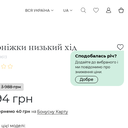
ВСЯ УКРАЇНА
UA
ніжки низький хід
Сподобалась річ?
613
Додайте до вибраного і
ми повідомимо про
зниження ціни.
Добре
3 988 грн
94 грн
ернемо
40 грн
на
Бонусну Карту
 цієї моделі: