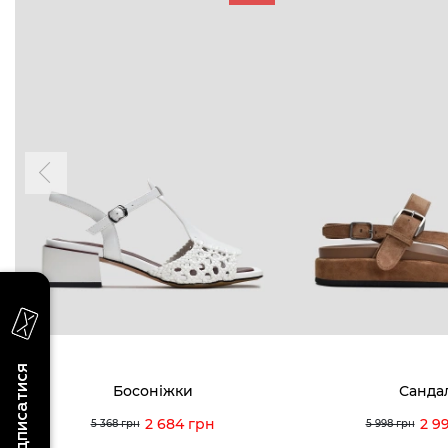
БУДЬ БЛИЖЧЕ
КОНТАКТИ
Пн-Нд 09
Підпишіться на новини про наші останні
надходження, ексклюзивні акції та події
0 (993) 5
Для неї
Для нього
0 (933) 3
0 (973) 8
Viber
Telegram
info@vitt
Підписатися
Босоніжки
Санда
2 684 грн
2 9
5 368 грн
5 998 грн