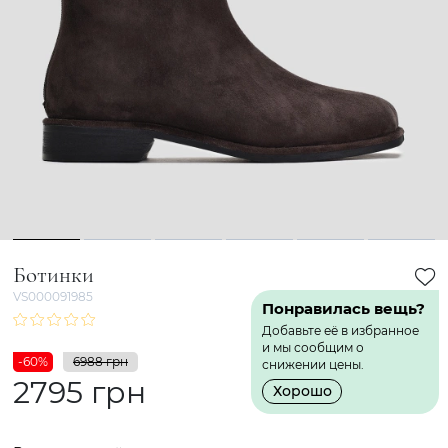
1
2
3
4
5
6
Ботинки
VS000091985
Понравилась вещь?
Добавьте её в избранное
и мы сообщим о
-60%
6988 грн
снижении цены.
2795 грн
Хорошо