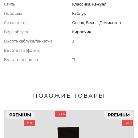
Стиль
Классика
,
Кэжуал
Подошва
Каблук
Сезонность
Осень
,
Весна
,
Демисезон
Вид каблука
Кирпичик
Высота каблука/танкетки
3
Высота платформы
1
Высота голенища
17
ПОХОЖИЕ ТОВАРЫ
-60%
PREMIUM
PREMIUM
-30%
-30%