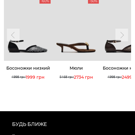
-60%
-50%
Босоножки низкий
Мюли
Босоножки н
ход
ход
1999 грн
2734 грн
2499 
4998 грн
5468 грн
4998 грн
БУДЬ БЛИЖЕ