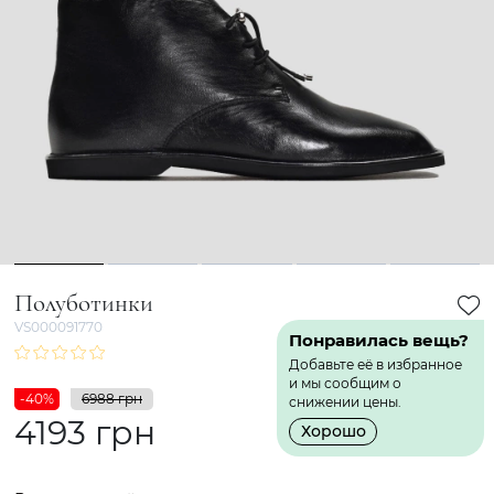
1
2
3
4
5
Полуботинки
VS000091770
Понравилась вещь?
Добавьте её в избранное
и мы сообщим о
-40%
6988 грн
снижении цены.
4193 грн
Хорошо