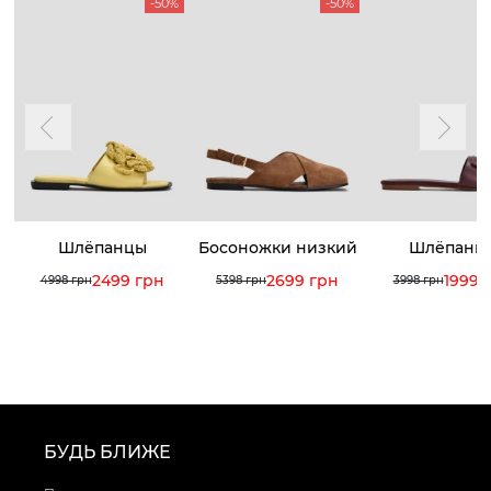
-50%
-50%
Шлёпанцы
Босоножки низкий
Шлёпанц
ход
2499 грн
2699 грн
1999 
4998 грн
5398 грн
3998 грн
БУДЬ БЛИЖЕ