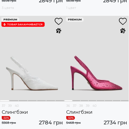
2849 грн
2849 грн
5698 грн
5698 грн
3 цвета
1 цвет
PREMIUM
PREMIUM
ТОВАР ЗАКАНЧИВАЕТСЯ
37
39
40
36
37
38
39
40
Слингбэки
Слингбэки
2784 грн
2734 грн
5568 грн
5468 грн