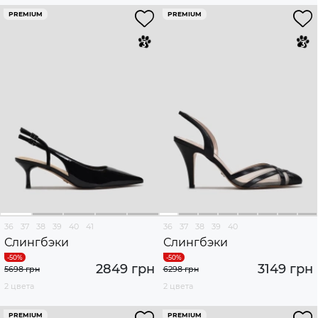
PREMIUM
PREMIUM
36
37
38
39
40
41
36
37
38
39
40
Слингбэки
Слингбэки
2849 грн
3149 грн
5698 грн
6298 грн
2 цвета
2 цвета
PREMIUM
PREMIUM