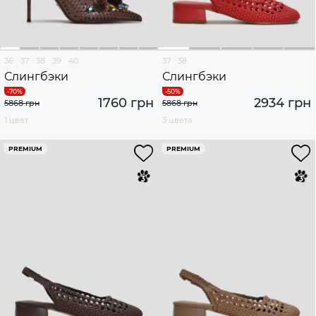
36
37
38
39
40
37
38
Слингбэки
Слингбэки
1760 грн
2934 грн
5868 грн
5868 грн
1 цвет
3 цвета
PREMIUM
PREMIUM