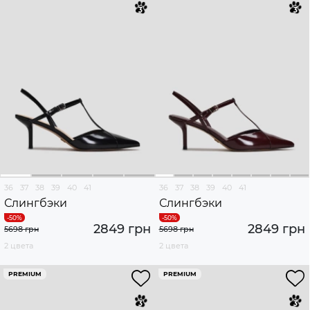
36
37
38
39
40
41
36
37
38
39
40
41
Слингбэки
Слингбэки
2849 грн
2849 грн
5698 грн
5698 грн
2 цвета
2 цвета
PREMIUM
PREMIUM