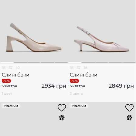
36
37
40
36
37
38
Слингбэки
Слингбэки
2934 грн
2849 грн
5868 грн
5698 грн
1 цвет
3 цвета
PREMIUM
PREMIUM