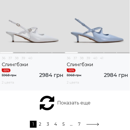
36
37
38
39
40
36
37
38
39
40
41
Слингбэки
Слингбэки
2984 грн
2984 грн
5968 грн
5968 грн
2 цвета
2 цвета
Показать еще
1
2
3
4
5
...
7