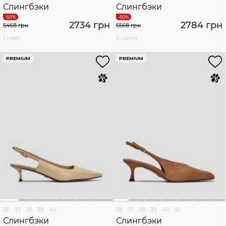
Слингбэки
Слингбэки
2734 грн
2784 грн
5468 грн
5568 грн
1 цвет
2 цвета
PREMIUM
PREMIUM
36
37
38
39
40
36
37
38
39
40
41
Слингбэки
Слингбэки