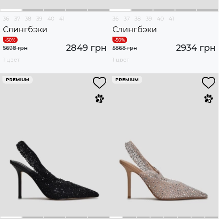
36
37
38
39
40
41
36
37
38
39
40
41
Слингбэки
Слингбэки
2849 грн
2934 грн
5698 грн
5868 грн
1 цвет
1 цвет
PREMIUM
PREMIUM