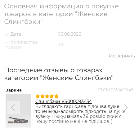
Основная информация о покупке
товаров в категории "Женские
Слингбэки"
✅ Дата
06.08.2026
✅ Количество
201
товара
✅ Средний рейтинг
5
Развернуть
✅ Средняя цена
2431 грн
Последние отзывы о товарах
✅ Самый дешевый
980 грн
товар
категории "Женские Слингбэки"
✅ Самый дорогой
3199 грн
товар
Зарина
07.06.2026 14:20:45
✅ Самый
Слингбэки VS000082556 Черный
Слингбэки VS000093434
популярный товар
- 2434 грн
Виглядають гарно,але підошва дуже
тоненька,маломірять,підходять на дуже
вузьку ніжку,нажаль 36 розмір який я
ношу постійно мені не підійшов (