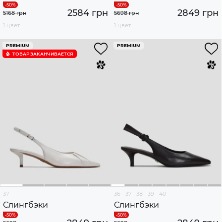
2584 грн
2849 грн
5168 грн
5698 грн
1 цвет
1 цвет
PREMIUM
PREMIUM
ТОВАР ЗАКАНЧИВАЕТСЯ
37
36
37
38
39
40
Слингбэки
Слингбэки