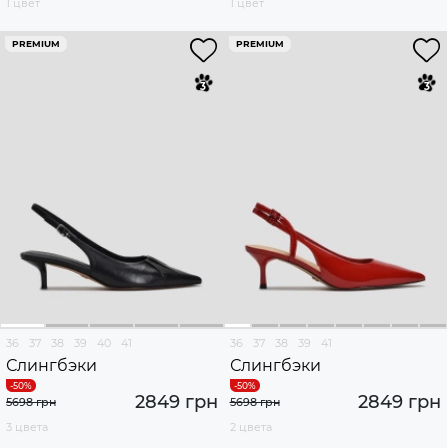
1 цвет
1 цвет
PREMIUM
PREMIUM
36
37
38
39
40
41
36
37
38
39
41
Слингбэки
Слингбэки
2849 грн
2849 грн
5698 грн
5698 грн
3 цвета
2 цвета