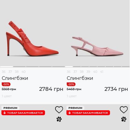
36
37
38
40
36
37
38
39
40
41
Слингбэки
Слингбэки
2784 грн
2734 грн
5568 грн
5468 грн
1 цвет
1 цвет
PREMIUM
PREMIUM
ТОВАР ЗАКАНЧИВАЕТСЯ
ТОВАР ЗАКАНЧИВАЕТСЯ