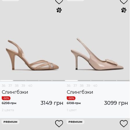
36
37
38
39
40
36
37
38
39
40
Слингбэки
Слингбэки
3149 грн
3099 грн
6298 грн
6198 грн
2 цвета
1 цвет
PREMIUM
PREMIUM