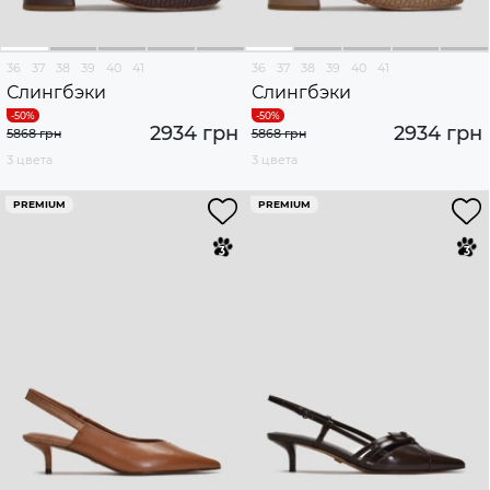
36
37
38
39
40
41
36
37
38
39
40
41
Слингбэки
Слингбэки
2934 грн
2934 грн
5868 грн
5868 грн
3 цвета
3 цвета
PREMIUM
PREMIUM