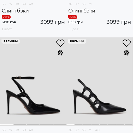
36
37
38
39
40
36
37
38
39
Слингбэки
Слингбэки
3099 грн
3099 грн
6198 грн
6198 грн
1 цвет
1 цвет
PREMIUM
PREMIUM
36
37
38
39
40
36
37
38
39
40