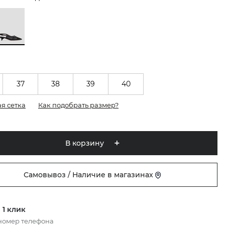
37
38
39
40
я сетка
Как подобрать размер?
В корзину
Самовывоз / Наличие в магазинах
 1 клик
номер телефона