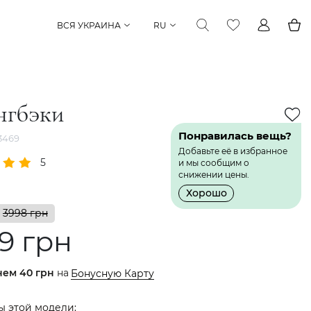
ВСЯ УКРАИНА
RU
нгбэки
Понравилась вещь?
3469
Добавьте её в избранное
5
1 Отзыв
и мы сообщим о
снижении цены.
Хорошо
3998 грн
9 грн
нем
40 грн
на
Бонусную Карту
ы этой модели: