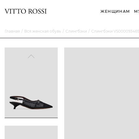
ЖЕНЩИНАМ
М
Главная
Вся женская обувь
Слингбэки
Слингбэки VS00009346