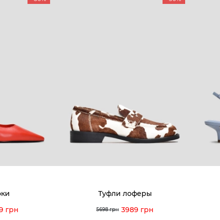
КОМПАНИЯ
КЛИЕН
:00 — 19:00
О компании
Новост
8-60-56
Мы гордимся
Програ
5-59-12
9-43-98
Вакансии и Работа
Доставк
Наши магазины
Гаранти
Договор оферты
Отзывы
orossi.ua
Задать
эки
Туфли лоферы
Инстру
9 грн
3989 грн
5698 грн