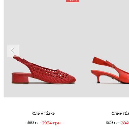
БУДЬ БЛИЖЕ
КОНТАКТЫ
Пн-Вс 09
Подпишитесь на новости о наших
последних поступлениях, эксклюзивных
акциях и событиях
0 (993) 5
0 (933) 3
Для нее
Для него
0 (973) 8
Viber
Telegram
info@vitt
Слингбэки
Слингб
2934 грн
284
5868 грн
5698 грн