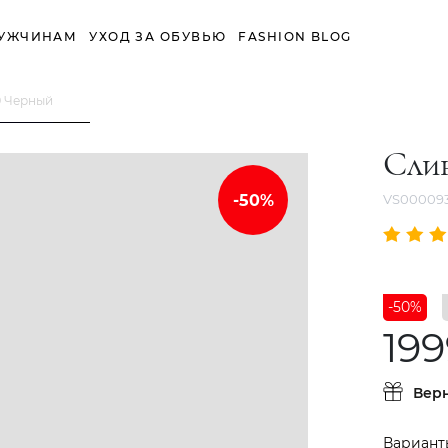
УЖЧИНАМ
УХОД ЗА ОБУВЬЮ
FASHION BLOG
9 Черный
Сли
VS00009
-50%
199
Вер
Вариант