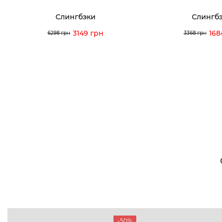
Слингбэки
Слингб
3149 грн
168
6298 грн
3368 грн
-50%