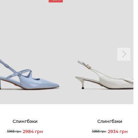
ТАМ
ПРОФИЛЬ
и и акции
Личный кабинет
мма лояльности
Мои заказы
а и оплата
Мои просмотры
я и возврат
 покупателей
 вопрос
Слингбэки
Слингбэки
кция по уходу
2984 грн
2934 грн
5968 грн
5868 грн