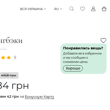
ВСЯ УКРАИНА
RU
нгбэки
Понравилась вещь?
3434
Добавьте её в избранное
5
1 Отзыв
и мы сообщим о
снижении цены.
Хорошо
4168 грн
84 грн
нем
42 грн
на
Бонусную Карту