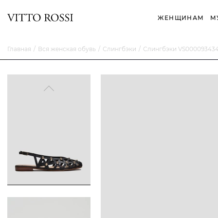
ЖЕНЩИНАМ
М
Главная
Вся женская обувь
Слингбэки
Слингбэки VS00009343