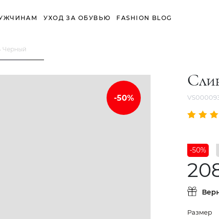
УЖЧИНАМ
УХОД ЗА ОБУВЬЮ
FASHION BLOG
4 Черный
Сли
VS00009
-50%
20
Вер
Размер