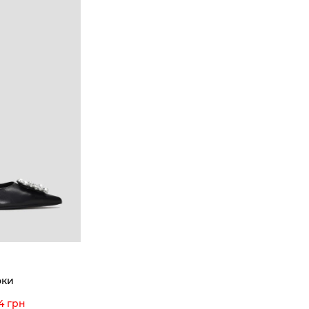
эки
4 грн