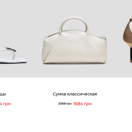
КОМПАНИЯ
КЛИЕН
:00 — 19:00
О компании
Новост
8-60-56
Мы гордимся
Програ
5-59-12
9-43-98
Вакансии и Работа
Доставк
Наши магазины
Гаранти
Договор оферты
Отзывы
orossi.ua
Задать
цы
Сумка классическая
Инстру
4 грн
1684 грн
3368 грн