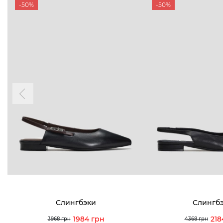
-50%
-50%
Слингбэки
Слингб
1984 грн
218
3968 грн
4368 грн