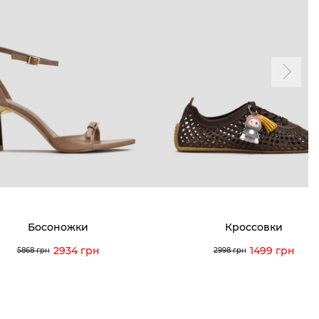
ТАМ
ПРОФИЛЬ
и и акции
Личный кабинет
мма лояльности
Мои заказы
а и оплата
Мои просмотры
я и возврат
 покупателей
 вопрос
Босоножки
Кроссовки
кция по уходу
2934 грн
1499 грн
5868 грн
2998 грн