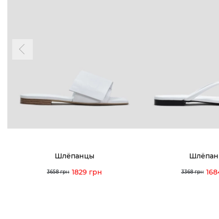
БУДЬ БЛИЖЕ
КОНТАКТЫ
Пн-Вс 09
Подпишитесь на новости о наших
последних поступлениях, эксклюзивных
акциях и событиях
0 (993) 5
0 (933) 3
Для нее
Для него
0 (973) 8
Viber
Telegram
info@vitt
Шлёпанцы
Шлёпан
1829 грн
168
3658 грн
3368 грн