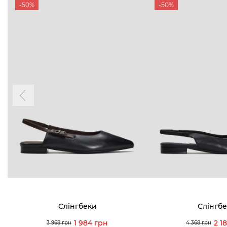
-50%
-50%
Слінгбеки
Слінгб
1 984 грн
2 1
3 968 грн
4 368 грн