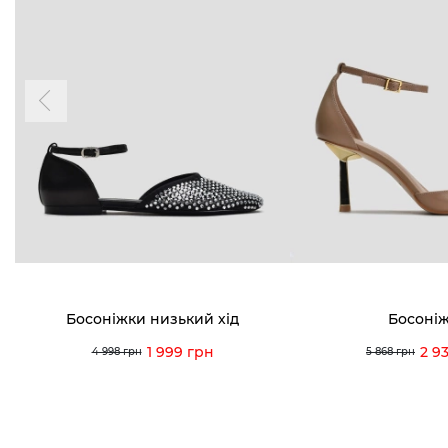
БУДЬ БЛИЖЧЕ
КОНТАКТИ
Пн-Нд 09
Підпишіться на новини про наші останні
надходження, ексклюзивні акції та події
0 (993) 5
Для неї
Для нього
0 (933) 3
0 (973) 8
Viber
Telegram
info@vitt
Босоніжки низький хід
Босоні
1 999 грн
2 9
4 998 грн
5 868 грн