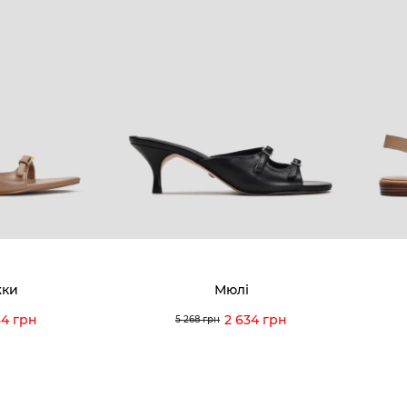
КОМПАНІЯ
КЛІЄН
:00 — 19:00
Про компанію
Новини 
8-60-56
Ми пишаємось
Програ
5-59-12
9-43-98
Вакансії та Робота
Доставк
Наші магазини
Гаранті
Договір оферти
Відгуки
orossi.ua
Задати 
жки
Мюлі
Інструк
34 грн
2 634 грн
5 268 грн