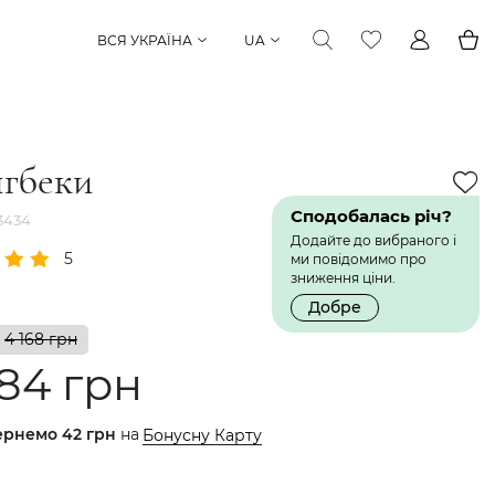
ВСЯ УКРАЇНА
UA
нгбеки
Сподобалась річ?
3434
Додайте до вибраного і
5
1 Відгук
ми повідомимо про
зниження ціни.
Добре
4 168 грн
84 грн
ернемо
42 грн
на
Бонусну Карту