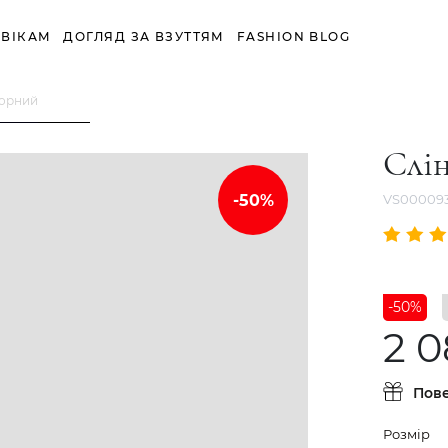
ВІКАМ
ДОГЛЯД ЗА ВЗУТТЯМ
FASHION BLOG
Чорний
Слі
VS00009
-50%
2 0
Пов
Розмір