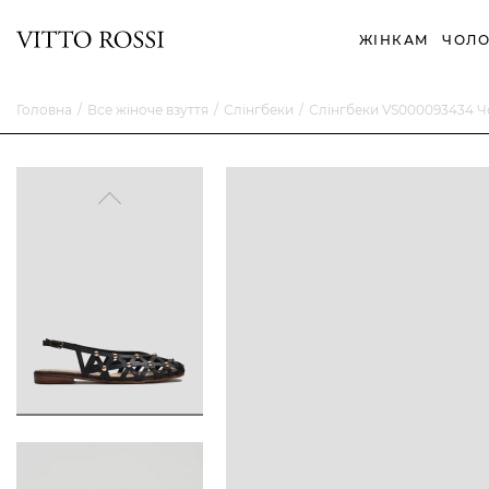
ЖІНКАМ
ЧОЛО
Головна
Все жіноче взуття
Слінгбеки
Слінгбеки VS000093434 