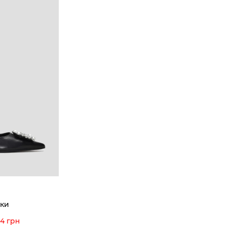
еки
84 грн