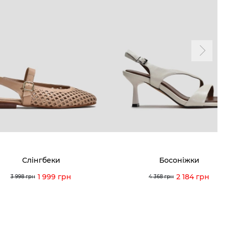
ТАМ
ПРОФІЛЬ
і акції
Особистий кабінет
ма лояльності
Мої закази
а і оплата
Мої перегляди
я і повернення
 покупців
питання
Слінгбеки
Босоніжки
ція з догляду
1 999 грн
2 184 грн
3 998 грн
4 368 грн