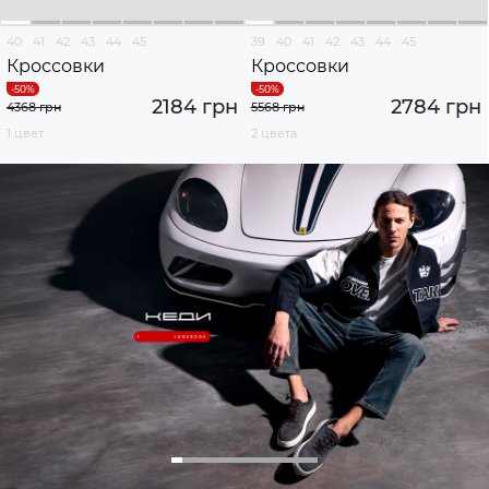
40
41
42
43
44
45
39
40
41
42
43
44
45
Кроссовки
Кроссовки
2184 грн
2784 грн
4368 грн
5568 грн
1 цвет
2 цвета