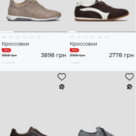
40
41
42
43
44
45
40
41
42
43
44
45
Кроссовки
Кроссовки
3898 грн
2778 грн
5568 грн
3968 грн
2 цвета
1 цвет