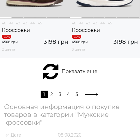
40
41
42
43
44
45
40
41
42
43
44
45
Кроссовки
Кроссовки
3198 грн
3198 грн
4568 грн
4568 грн
2 цвета
3 цвета
Показать еще
1
2
3
4
5
Основная информация о покупке
товаров в категории "Мужские
кроссовки"
✅ Дата
08.08.2026