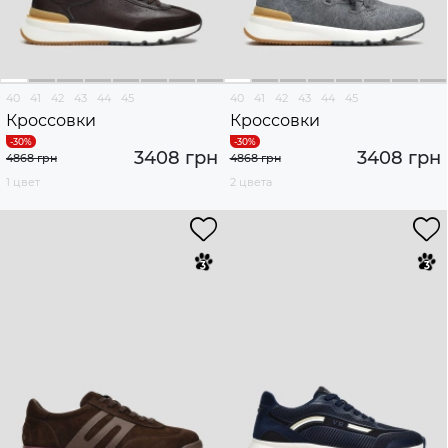
40
41
42
43
44
45
40
41
42
43
44
45
Кроссовки
Кроссовки
3408 грн
3408 грн
4868 грн
4868 грн
1 цвет
2 цвета