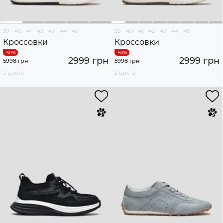
39
40
41
42
43
44
45
39
40
41
42
43
44
45
Кроссовки
Кроссовки
2999 грн
2999 грн
5998 грн
5998 грн
2 цвета
2 цвета