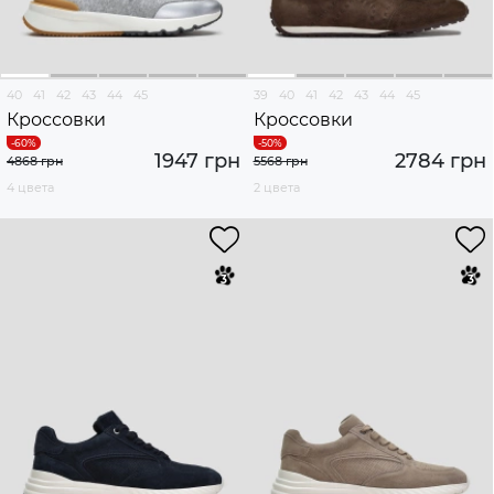
40
41
42
43
44
45
39
40
41
42
43
44
45
Кроссовки
Кроссовки
1947 грн
2784 грн
4868 грн
5568 грн
4 цвета
2 цвета