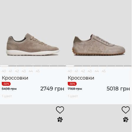
40
41
42
43
44
45
40
41
42
43
44
45
Кроссовки
Кроссовки
2749 грн
5018 грн
5498 грн
7168 грн
1 цвет
1 цвет