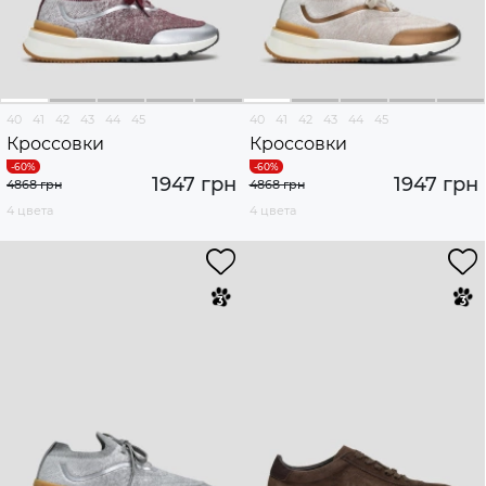
40
41
42
43
44
45
40
41
42
43
44
45
Кроссовки
Кроссовки
1947 грн
1947 грн
4868 грн
4868 грн
4 цвета
4 цвета