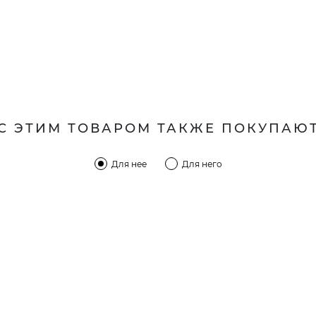
С ЭТИМ ТОВАРОМ ТАКЖЕ ПОКУПАЮ
Для нее
Для него
КОМПАНИЯ
КЛИЕН
:00 — 19:00
О компании
Новост