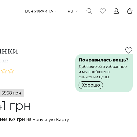
ВСЯ УКРАИНА
RU
инки
Понравилась вещь?
0823
Добавьте её в избранное
и мы сообщим о
снижении цены.
Хорошо
5568 грн
1 грн
нем
167 грн
на
Бонусную Карту