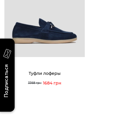
последних поступлениях, эксклюзивных
акциях и событиях
0 (993) 5
0 (933) 3
Для нее
Для него
0 (973) 8
Viber
Telegram
info@vitt
Подписаться
Туфли лоферы
1684 грн
3368 грн
Условия использования
Политика конфиденциальности