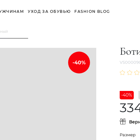
УЖЧИНАМ
УХОД ЗА ОБУВЬЮ
FASHION BLOG
рный
Бот
VS00009
-40%
334
Вер
Размер