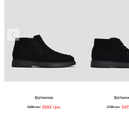
Ботинки
Ботин
3593 грн
347
5988 грн
5788 грн