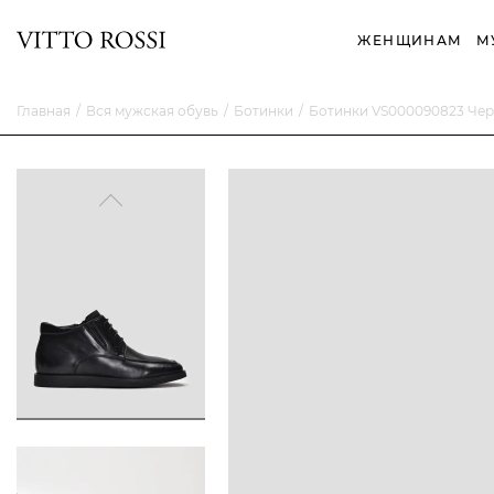
ЖЕНЩИНАМ
М
Главная
Вся мужская обувь
Ботинки
Ботинки VS000090823 Че