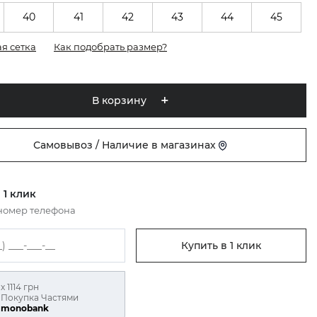
40
41
42
43
44
45
я сетка
Как подобрать размер?
В корзину
Самовывоз / Наличие в магазинах
 1 клик
номер телефона
Купить в 1 клик
х 1114 грн
Покупка Частями
monobank