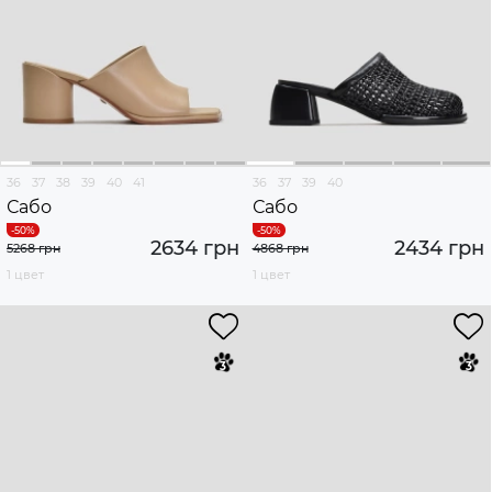
36
37
38
39
40
41
36
37
39
40
Сабо
Сабо
2634 грн
2434 грн
5268 грн
4868 грн
1 цвет
1 цвет