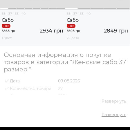
36
37
38
40
36
37
38
40
Сабо
Сабо
2934 грн
2849 грн
5868 грн
5698 грн
1 цвет
2 цвета
Основная информация о покупке
товаров в категории "Женские сабо 37
размер "
✅ Дата
09.08.2026
✅ Количество товара
27
✅ Средняя цена
2254 грн
Развернуть
✅ Самый дешевый
980 грн
товар
Развернуть
✅ Самый дорогой
2934 грн
товар
✅ Самый популярный
Сабо VS000089486 Черный