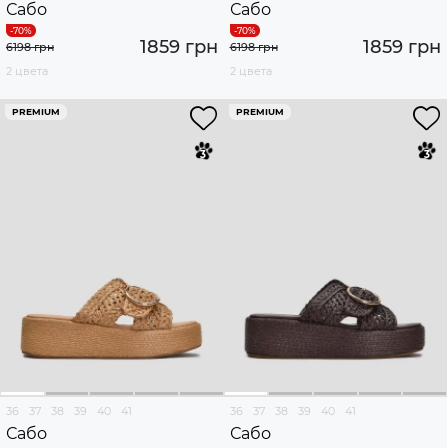
Сабо
Сабо
1859 грн
1859 грн
6198 грн
6198 грн
2 цвета
2 цвета
PREMIUM
PREMIUM
36
37
38
39
40
41
36
37
38
39
40
41
Сабо
Сабо