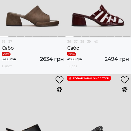
36
37
36
37
38
39
40
Сабо
Сабо
2634 грн
2494 грн
5268 грн
4988 грн
1 цвет
1 цвет
ТОВАР ЗАКАНЧИВАЕТСЯ