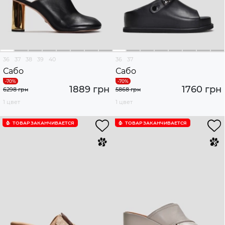
36
37
38
39
40
36
37
Сабо
Сабо
1889 грн
1760 грн
6298 грн
5868 грн
1 цвет
1 цвет
ТОВАР ЗАКАНЧИВАЕТСЯ
ТОВАР ЗАКАНЧИВАЕТСЯ