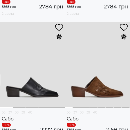
2784 грн
2784 грн
5568 грн
5568 грн
2 цвета
2 цвета
36
37
38
39
40
36
37
38
39
40
Сабо
Сабо
2227 грн
2159 грн
5568 грн
5398 грн