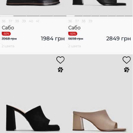
36
37
38
39
40
41
36
37
38
39
Сабо
Сабо
1984 грн
2849 грн
3968 грн
5698 грн
2 цвета
2 цвета