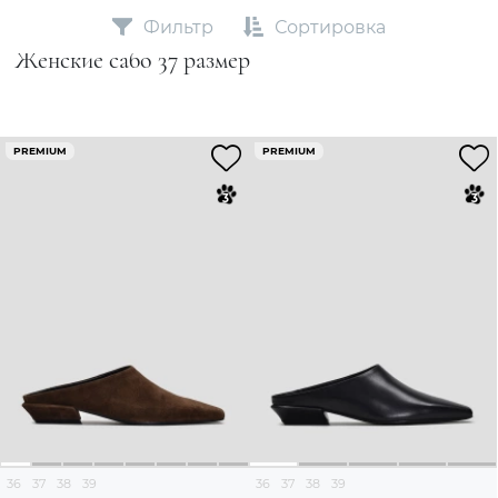
Фильтр
Сортировка
Женские сабо 37 размер
PREMIUM
PREMIUM
36
37
38
39
36
37
38
39