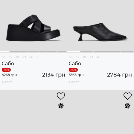
36
37
38
39
40
41
36
37
38
39
40
Сабо
Сабо
2134 грн
2784 грн
4268 грн
5568 грн
1 цвет
1 цвет