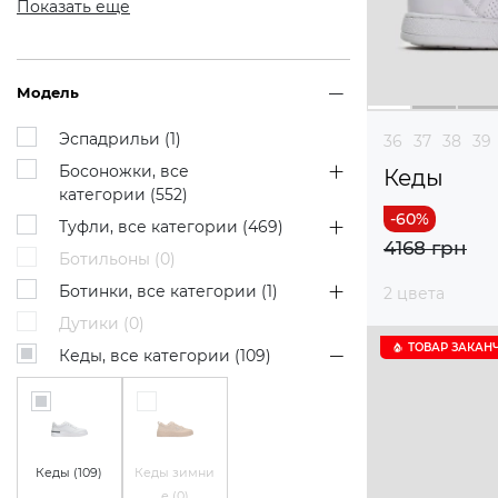
Показать еще
Модель
Эспадрильи (
1
)
36
37
38
39
Босоножки, все
Кеды
категории (
552
)
Туфли, все категории (
469
)
4168 грн
Ботильоны (
0
)
Ботинки, все категории (
1
)
2 цвета
Дутики (
0
)
ТОВАР ЗАКАН
Кеды, все категории (
109
)
Кеды (
109
)
Кеды зимни
е (
0
)