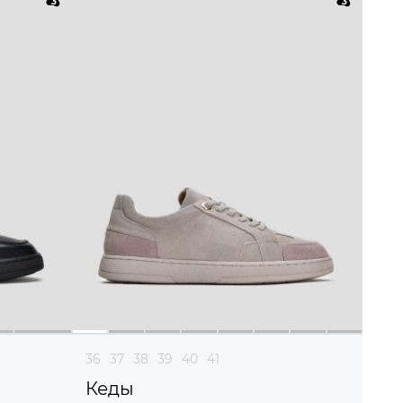
36
37
38
39
40
41
Кеды