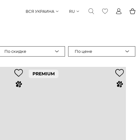
ВСЯ УКРАИНА
RU
По скидке
По цене
PREMIUM