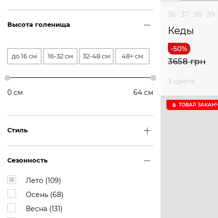
36
37
38
39
Высота голенища
Кеды
до 16 см
16-32 см
32-48 см
48+ см
3658 грн
3 цвета
0
см
64
см
ТОВАР ЗАКАН
Стиль
Сезонность
Лето (
109
)
Осень (
68
)
Весна (
131
)