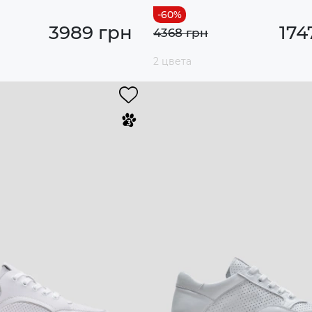
3989 грн
174
4368 грн
2 цвета