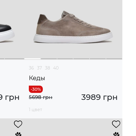
36
37
38
40
Кеды
9 грн
3989 грн
5698 грн
1 цвет