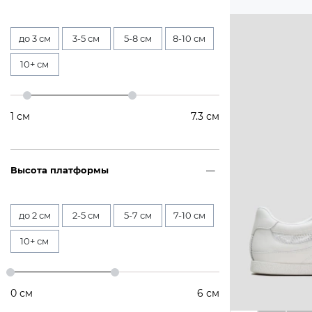
до 3 см
3-5 см
5-8 см
8-10 см
10+ см
1
см
7.3
см
Высота платформы
до 2 см
2-5 см
5-7 см
7-10 см
10+ см
0
см
6
см