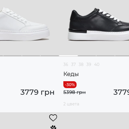
36
37
38
39
40
Кеды
3779 грн
377
5398 грн
2 цвета