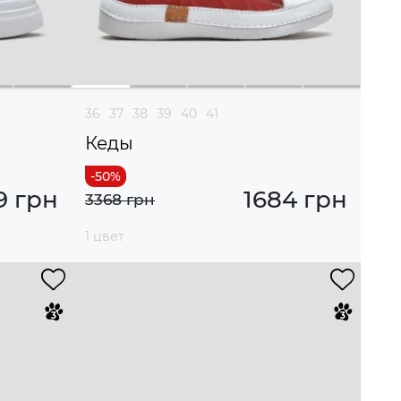
36
37
38
39
40
41
Кеды
9 грн
1684 грн
3368 грн
1 цвет