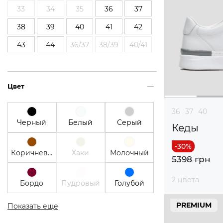
33
34
35
36
37
38
39
40
41
42
43
44
36/37
38/39
40/41
Цвет
36
37
40
Черный
Белый
Серый
Кеды
Коричневый
Хаки
Молочный
5398 грн
2 цвета
Бордо
Пудровый
Голубой
PREMIUM
Показать еще