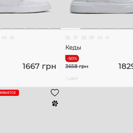
40
41
36
37
38
39
40
41
Кеды
1667 грн
182
3658 грн
1 цвет
ЧИВАЕТСЯ