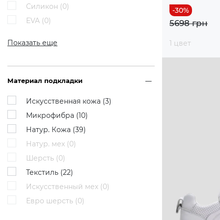
Силикон (
0
)
EVA (
0
)
5698 грн
Показать еще
1 цвет
Материал подкладки
Искусственная кожа (
3
)
Микрофибра (
10
)
Натур. Кожа (
39
)
Натур. мех (
0
)
Шерсть (
0
)
Текстиль (
22
)
Искусственный мех (
0
)
Евро шерсть (
0
)