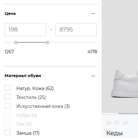
Цена
-
1267
4178
Материал обуви
Натур. Кожа (
62
)
Текстиль (
25
)
Искусственная кожа (
3
)
Нубук (
0
)
36
37
40
Лак (
0
)
Кеды
Замша (
17
)