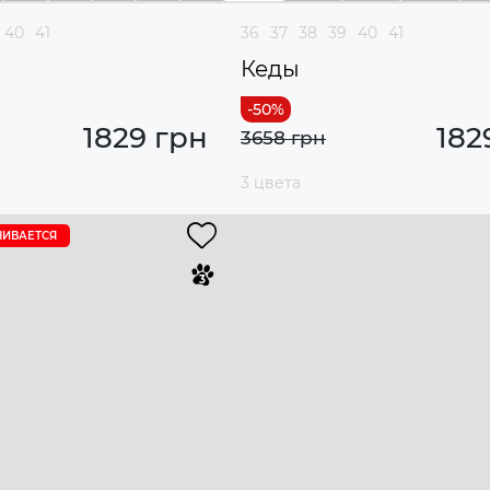
40
41
36
37
38
39
40
41
Кеды
1829 грн
182
3658 грн
3 цвета
ЧИВАЕТСЯ