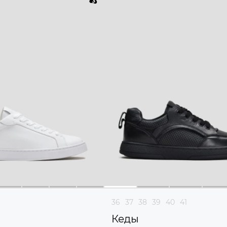
36
37
38
39
40
41
Кеды