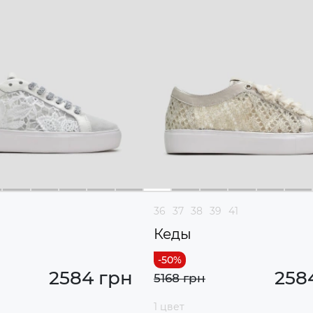
36
37
38
39
41
Кеды
2584 грн
258
5168 грн
1 цвет