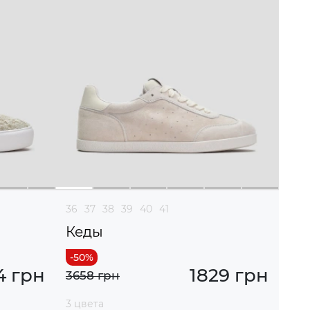
36
37
38
39
40
41
Кеды
4 грн
1829 грн
3658 грн
3 цвета