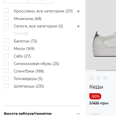
Кроссовки, все категории (
211
)
Мокасины (
68
)
Сапоги, все категории (
0
)
Угги (
0
)
Балетки (
72
)
Мюли (
169
)
Сабо (
27
)
Силиконовая обувь (
25
)
Слингбэки (
198
)
36
37
39
Топсайдеры (
5
)
Кеды
Шлёпанцы (
235
)
5168 грн
Высота каблука/танкетки
1 цвет