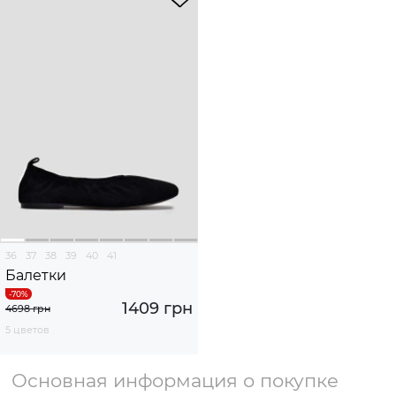
36
37
38
39
40
41
Балетки
1409 грн
4698 грн
5 цветов
Основная информация о покупке