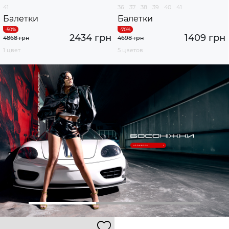
41
36
37
38
39
40
41
Балетки
Балетки
2434 грн
1409 грн
4868 грн
4698 грн
1 цвет
5 цветов