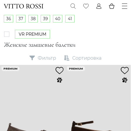
36
37
38
39
40
41
VR PREMIUM
Женские замшевые балетки
Фильтр
Сортировка
PREMIUM
PREMIUM