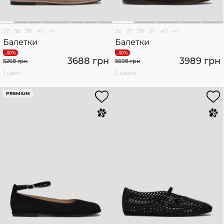
37
38
39
40
41
36
37
38
39
40
41
Балетки
Балетки
3688 грн
3989 грн
5268 грн
5698 грн
1 цвет
2 цвета
PREMIUM