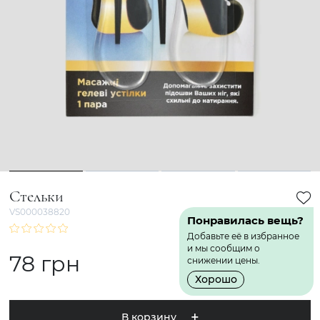
1
2
3
4
Стельки
VS000038820
Понравилась вещь?
Добавьте её в избранное
и мы сообщим о
78 грн
снижении цены.
Хорошо
В корзину