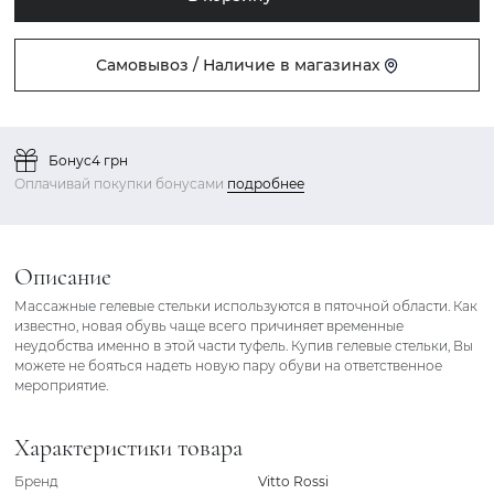
Самовывоз / Наличие в магазинах
Бонус
4 грн
Оплачивай покупки бонусами
подробнее
Описание
Массажные гелевые стельки используются в пяточной области. Как
известно, новая обувь чаще всего причиняет временные
неудобства именно в этой части туфель. Купив гелевые стельки, Вы
можете не бояться надеть новую пару обуви на ответственное
мероприятие.
Характеристики товара
Бренд
Vitto Rossi