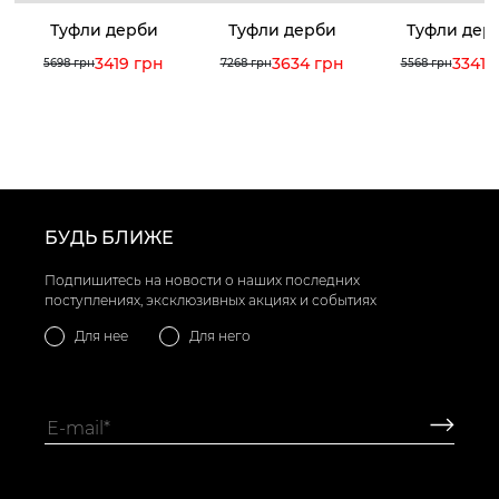
Туфли дерби
Туфли дерби
Туфли дер
3419 грн
3634 грн
3341 
5698 грн
7268 грн
5568 грн
БУДЬ БЛИЖЕ
Подпишитесь на новости о наших последних
поступлениях, эксклюзивных акциях и событиях
Для нее
Для него