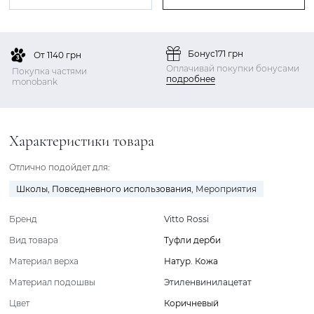
Бонус
171 грн
От 1140 грн
Оплачивай покупки бонусами
Покупка частями
подробнее
monobank
Характеристики товара
Отлично подойдет для:
Школы
,
Повседневного использования
,
Мероприятия
Бренд
Vitto Rossi
Вид товара
Туфли дерби
Материал верха
Натур. Кожа
Материал подошвы
Этиленвинилацетат
Цвет
Коричневый