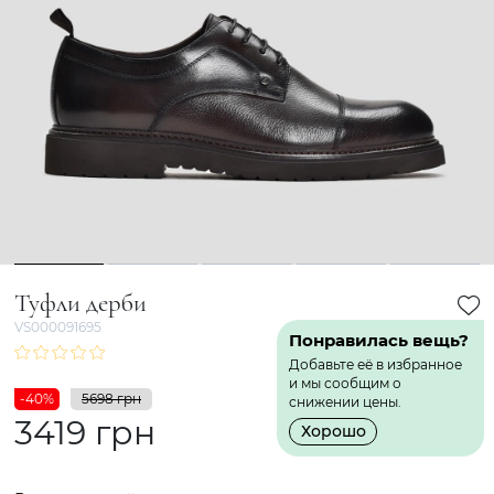
1
2
3
4
5
Туфли дерби
VS000091695
Понравилась вещь?
Добавьте её в избранное
и мы сообщим о
-40%
5698 грн
снижении цены.
3419 грн
Хорошо