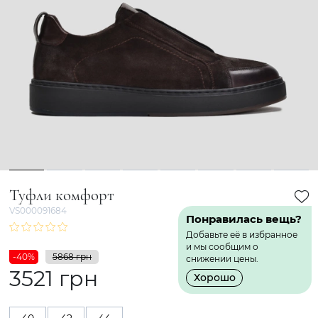
1
2
3
4
5
6
7
8
Туфли комфорт
VS000091684
Понравилась вещь?
Добавьте её в избранное
и мы сообщим о
-40%
5868 грн
снижении цены.
3521 грн
Хорошо