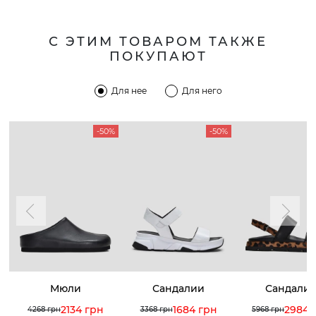
С ЭТИМ ТОВАРОМ ТАКЖЕ
ПОКУПАЮТ
Для нее
Для него
-50%
-50%
Мюли
Сандалии
Сандали
2134 грн
1684 грн
2984 
4268 грн
3368 грн
5968 грн