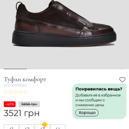
1
2
3
4
5
Туфли комфорт
VS000091683
Понравилась вещь?
Добавьте её в избранное
и мы сообщим о
-40%
5868 грн
снижении цены.
3521 грн
Хорошо