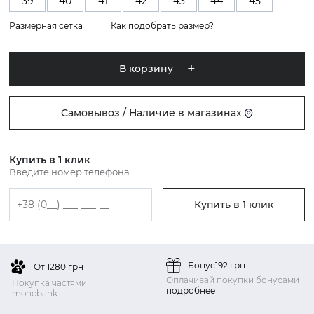
39
40
41
42
43
44
45
Размерная сетка
Как подобрать размер?
В корзину
Самовывоз / Наличие в магазинах
Купить в 1 клик
Введите номер телефона
Купить в 1 клик
Бонус
192 грн
От 1280 грн
Оплачивай покупки бонусами
Покупка частями
подробнее
monobank