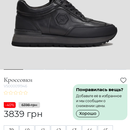
1
2
3
4
5
6
Кроссовки
VS000091946
Понравилась вещь?
Добавьте её в избранное
и мы сообщим о
-40%
6398 грн
снижении цены.
3839 грн
Хорошо