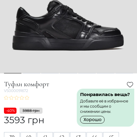
1
2
3
4
5
6
7
Туфли комфорт
VS000091672
Понравилась вещь?
Добавьте её в избранное
и мы сообщим о
-40%
5988 грн
снижении цены.
3593 грн
Хорошо