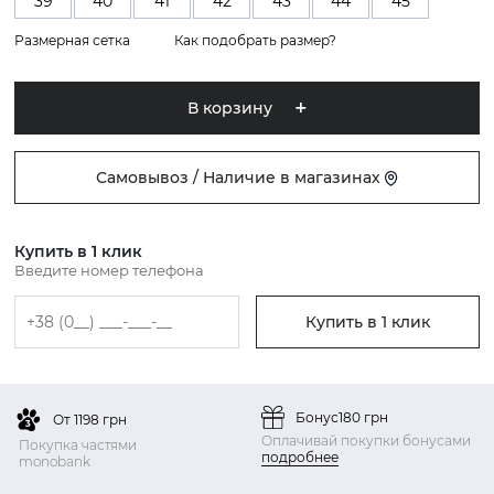
39
40
41
42
43
44
45
Размерная сетка
Как подобрать размер?
В корзину
Самовывоз / Наличие в магазинах
Купить в 1 клик
Введите номер телефона
Купить в 1 клик
Бонус
180 грн
От 1198 грн
Оплачивай покупки бонусами
Покупка частями
подробнее
monobank