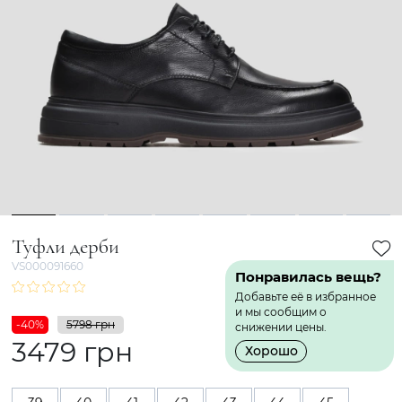
1
2
3
4
5
6
7
8
Туфли дерби
VS000091660
Понравилась вещь?
Добавьте её в избранное
и мы сообщим о
-40%
5798 грн
снижении цены.
3479 грн
Хорошо