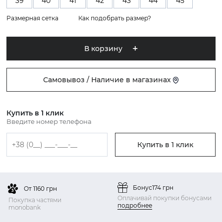
39
40
41
42
43
44
45
Размерная сетка
Как подобрать размер?
В корзину
Самовывоз / Наличие в магазинах
Купить в 1 клик
Введите номер телефона
Купить в 1 клик
Бонус
174 грн
От 1160 грн
Оплачивай покупки бонусами
Покупка частями
подробнее
monobank