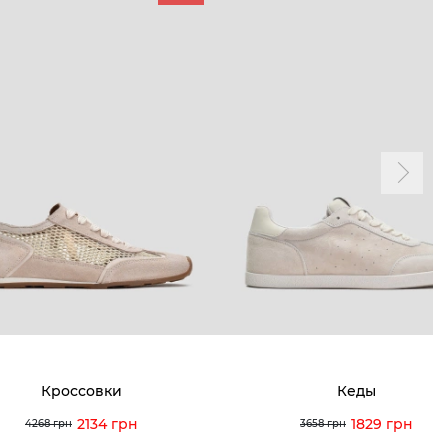
ТАМ
ПРОФИЛЬ
и и акции
Личный кабинет
мма лояльности
Мои заказы
а и оплата
Мои просмотры
я и возврат
 покупателей
 вопрос
Кроссовки
Кеды
кция по уходу
2134 грн
1829 грн
4268 грн
3658 грн