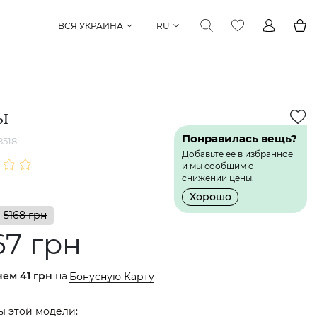
ВСЯ УКРАИНА
RU
ы
Понравилась вещь?
518
Добавьте её в избранное
и мы сообщим о
снижении цены.
Хорошо
5168 грн
67 грн
нем
41 грн
на
Бонусную Карту
ы этой модели: