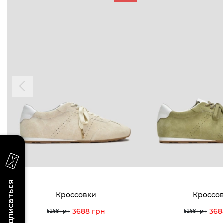
БУДЬ БЛИЖЕ
КОНТАКТЫ
Пн-Вс 09
Подпишитесь на новости о наших
последних поступлениях, эксклюзивных
акциях и событиях
0 (993) 5
0 (933) 3
Для нее
Для него
0 (973) 8
Viber
Telegram
info@vitt
Подписаться
Кроссовки
Кроссо
3688 грн
368
5268 грн
5268 грн