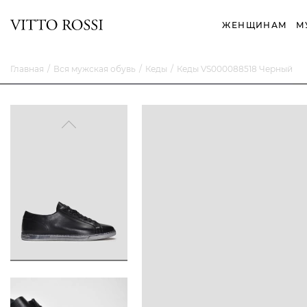
ЖЕНЩИНАМ
М
Главная
Вся мужская обувь
Кеды
Кеды VS000088518 Черный