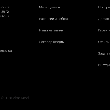
8-60-56
Мы гордимся
Програ
5-59-12
9-43-98
Вакансии и Работа
Доставк
Наши магазины
Гаранти
Договор оферты
Отзывы
orossi.ua
Задать
Инстру
© 2026 Vitto Rossi