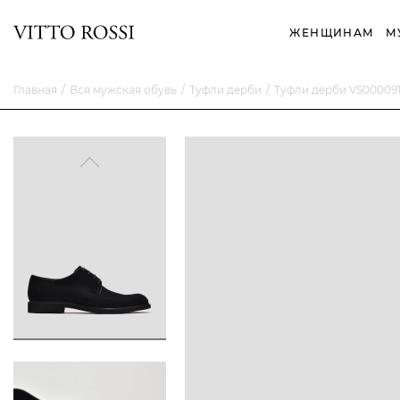
ЖЕНЩИНАМ
М
Главная
Вся мужская обувь
Туфли дерби
Туфли дерби VS00009