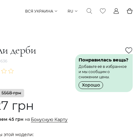
ВСЯ УКРАИНА
RU
ли дерби
Понравилась вещь?
636
Добавьте её в избранное
и мы сообщим о
снижении цены.
Хорошо
5568 грн
27 грн
нем
45 грн
на
Бонусную Карту
ы этой модели: