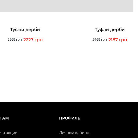
Туфли дерби
Туфли дерби
2227 грн
2187 грн
5568 грн
5468 грн
ТАМ
ПРОФИЛЬ
и и акции
Личный кабинет